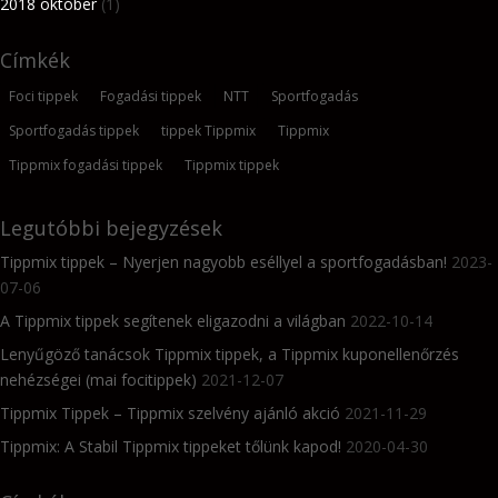
2018 október
(1)
Címkék
Foci tippek
Fogadási tippek
NTT
Sportfogadás
Sportfogadás tippek
tippek Tippmix
Tippmix
Tippmix fogadási tippek
Tippmix tippek
Legutóbbi bejegyzések
Tippmix tippek – Nyerjen nagyobb eséllyel a sportfogadásban!
2023-
07-06
A Tippmix tippek segítenek eligazodni a világban
2022-10-14
Lenyűgöző tanácsok Tippmix tippek, a Tippmix kuponellenőrzés
nehézségei (mai focitippek)
2021-12-07
Tippmix Tippek – Tippmix szelvény ajánló akció
2021-11-29
Tippmix: A Stabil Tippmix tippeket tőlünk kapod!
2020-04-30