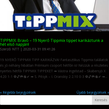
TIPPMIX: Bravó – 19 Nyerő Tippmix tippet karikáztunk a
hét első napján!
Szerző:
NTT
|
2020-03-31 09:41:26
19 NYERŐ TIPPMIX TIPP KARIKÁZVA! Fantasztikus Tippmix találatok
és jó néhány hibátlan Prémium csoport hétfőn is! Nézzük a részletes
nyertes hétfői TIPPMIX TIPPEKET ➡ Västra Ingelstad – Skabersjö X
4.20 1-1 ⚽🏀🥅💲✔ ➡ S. Pitsyk – I. Oranskiy 2 2.10 0-3 ⚽🏀🥅💲✔ ➡...
« Régebbi bejegyzések
Újabb bejegyzések »