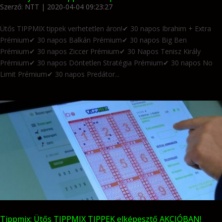
Szerző:
NTT
|
2020-04-04 09:23:27
Ütős TIPPMIX tippek verhetetlen áron!✔ 30 napos Ibrahim + Extra
Prémium✔ 30 napos Balkán Prémium✔ 30 napos Big Ben
Prémium✔ 30 napos Ziccer Prémium✔ 30 Napos Tenisz Király
Prémium✔ 30 napos Döntetlen Stratégia Prémium✔ 30 napos No
Limit Prémium✔ 30 napos Predátor...
Tippmix: Ütős TIPPMIX TIPPEK elképesztő AKCIÓBAN!