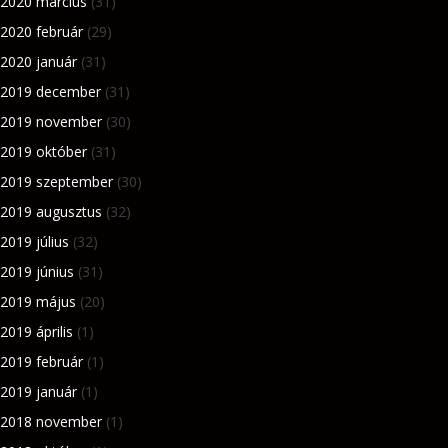
2020 március
(31)
2020 február
(29)
2020 január
(31)
2019 december
(31)
2019 november
(30)
2019 október
(31)
2019 szeptember
(30)
2019 augusztus
(32)
2019 július
(32)
2019 június
(31)
2019 május
(20)
2019 április
(1)
2019 február
(1)
2019 január
(1)
2018 november
(1)