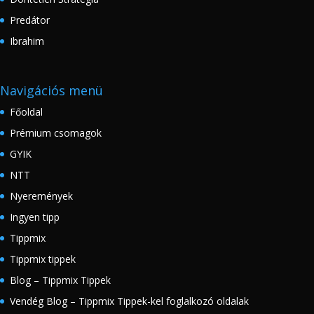
Predátor
Ibrahim
Navigációs menü
Főoldal
Prémium csomagok
GYIK
NTT
Nyeremények
Ingyen tipp
Tippmix
Tippmix tippek
Blog – Tippmix Tippek
Vendég Blog – Tippmix Tippek-kel foglalkozó oldalak