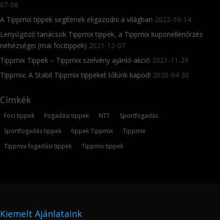
07-06
A Tippmix tippek segítenek eligazodni a világban
2022-10-14
Lenyűgöző tanácsok Tippmix tippek, a Tippmix kuponellenőrzés
nehézségei (mai focitippek)
2021-12-07
Tippmix Tippek – Tippmix szelvény ajánló akció
2021-11-29
Tippmix: A Stabil Tippmix tippeket tőlünk kapod!
2020-04-30
Címkék
Foci tippek
Fogadási tippek
NTT
Sportfogadás
Sportfogadás tippek
tippek Tippmix
Tippmix
Tippmix fogadási tippek
Tippmix tippek
Kiemelt Ajánlataink