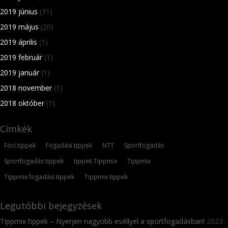
2019 június
(31)
2019 május
(20)
2019 április
(1)
2019 február
(1)
2019 január
(1)
2018 november
(1)
2018 október
(1)
Címkék
Foci tippek
Fogadási tippek
NTT
Sportfogadás
Sportfogadás tippek
tippek Tippmix
Tippmix
Tippmix fogadási tippek
Tippmix tippek
Legutóbbi bejegyzések
Tippmix tippek – Nyerjen nagyobb eséllyel a sportfogadásban!
2023-