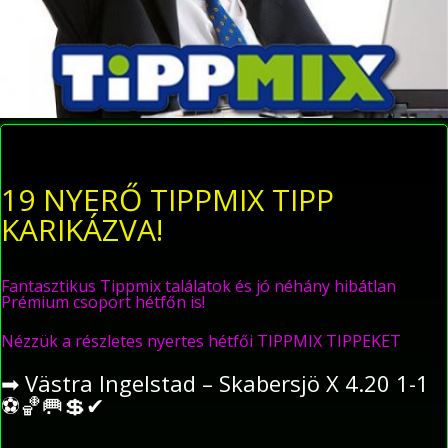
19 NYERŐ TIPPMIX TIPP
KARIKÁZVA!
Fantasztikus Tippmix találatok és jó néhány hibátlan
Prémium csoport hétfőn is!
Nézzük a részletes nyertes hétfői TIPPMIX TIPPEKET
➡
Västra Ingelstad – Skabersjö X 4.20 1-1
⚽
🏀
🥅
💲
✔