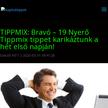
TIPPMIX: Bravó – 19 Nyerő
Tippmix tippet karikáztunk a
hét első napján!
Szerző:
NTT
|
2020-03-31 09:41:26