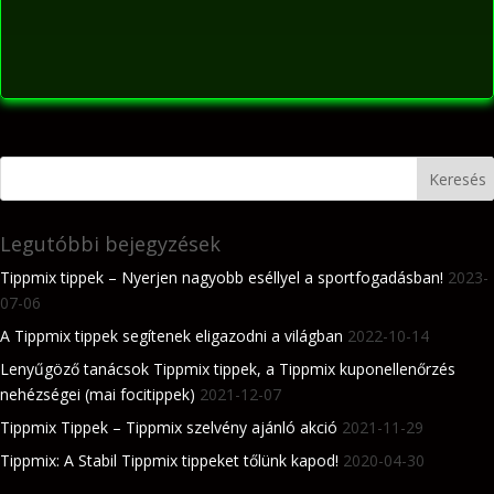
Legutóbbi bejegyzések
Tippmix tippek – Nyerjen nagyobb eséllyel a sportfogadásban!
2023-
07-06
A Tippmix tippek segítenek eligazodni a világban
2022-10-14
Lenyűgöző tanácsok Tippmix tippek, a Tippmix kuponellenőrzés
nehézségei (mai focitippek)
2021-12-07
Tippmix Tippek – Tippmix szelvény ajánló akció
2021-11-29
Tippmix: A Stabil Tippmix tippeket tőlünk kapod!
2020-04-30