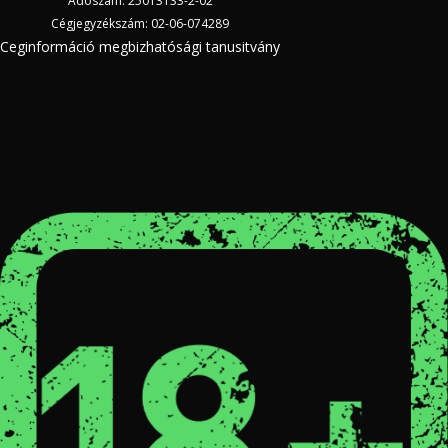
Adószám: 25013133-2-02
Cégjegyzékszám: 02-06-074289
Ceginformáció megbizhatósági tanusitvány