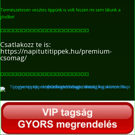
Természetesen vesztes tippünk is volt hiszen mi sem látunk a
jövőbe!
💥
💥
💥
💥
💥
💥
💥
💥
💥
💥
💥
💥
💥
💥
💥
💥
💥
💥
💥
💥
💥
Csatlakozz te is:
https://napitutitippek.hu/premium-
csomag/
💥
💥
💥
💥
💥
💥
💥
💥
💥
💥
💥
💥
💥
💥
💥
💥
💥
💥
💥
💥
💥