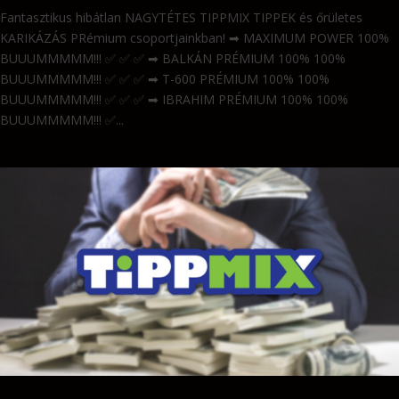
Fantasztikus hibátlan NAGYTÉTES TIPPMIX TIPPEK és őrületes
KARIKÁZÁS PRémium csoportjainkban! ➡ MAXIMUM POWER 100%
BUUUMMMMM!!! ✅ ✅ ✅ ➡ BALKÁN PRÉMIUM 100% 100%
BUUUMMMMM!!! ✅ ✅ ✅ ➡ T-600 PRÉMIUM 100% 100%
BUUUMMMMM!!! ✅ ✅ ✅ ➡ IBRAHIM PRÉMIUM 100% 100%
BUUUMMMMM!!! ✅...