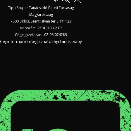
Tipp Szuper Tanácsadó Betéti Társaság
Magyarország
7800 Siklós, Szent István tér 8. Pf.:123
Adószám: 25013133-2-02
Cégjegyzékszám: 02-06-074289
Ceginformáció megbizhatósági tanusitvány