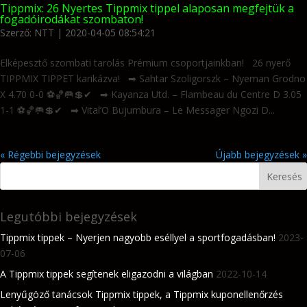
Tippmix: 26 Nyertes Tippmix tippel alaposan megfejtük a
fogadóirodákat szombaton!
Szerző:
NTT
|
2020-04-05 08:54:21
Elképesztő szombati tarolás Prémium csoportjainkban! 26 nyerő
TIPPMIX TIPPET karikázva! ➡ Sahtar Szoligorszk – Nyeman Grodno
X 4.70 0-0 ⚽🏀🥅💲✔ ➡ Kayanza Utd. – Flambeau du Centre D 3.05
1-1 ⚽🏀🥅💲✔ ➡ Vital’O Bujumbura – Le Messager Ngozi D...
« Régebbi bejegyzések
Újabb bejegyzések »
Legutóbbi bejegyzések
Tippmix tippek – Nyerjen nagyobb eséllyel a sportfogadásban!
2023-
07-06
A Tippmix tippek segítenek eligazodni a világban
2022-10-14
Lenyűgöző tanácsok Tippmix tippek, a Tippmix kuponellenőrzés