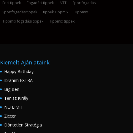
Foci tippek
Fogadási tippek
NTT
Sportfogadás
Sportfogadás tippek
tippek Tippmix
Tippmix
Tippmix fogadási tippek
Tippmix tippek
Kiemelt Ajánlataink
Happy Birthday
Ibrahim EXTRA
Big Ben
Tenisz Király
NO LIMIT
Ziccer
Döntetlen Stratégia