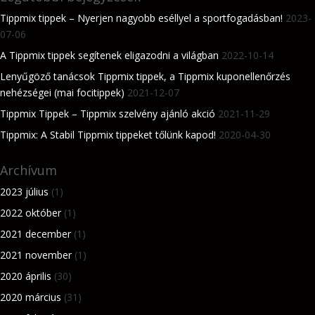
Tippmix tippek – Nyerjen nagyobb eséllyel a sportfogadásban!
2023-
07-06
A Tippmix tippek segítenek eligazodni a világban
2022-10-14
Lenyűgöző tanácsok Tippmix tippek, a Tippmix kuponellenőrzés
nehézségei (mai focitippek)
2021-12-07
Tippmix Tippek – Tippmix szelvény ajánló akció
2021-11-29
Tippmix: A Stabil Tippmix tippeket tőlünk kapod!
2020-04-30
Archívum
2023 július
(1)
2022 október
(1)
2021 december
(1)
2021 november
(1)
2020 április
(30)
2020 március
(31)