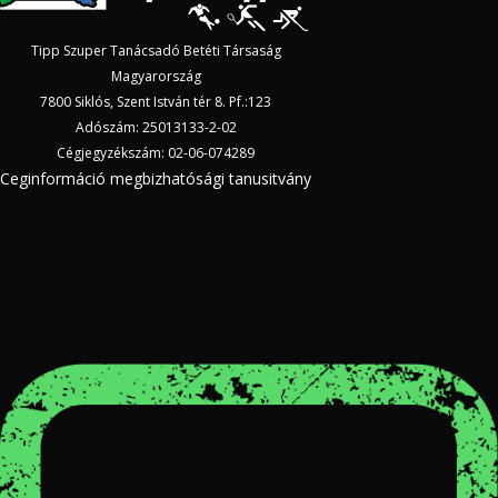
Tipp Szuper Tanácsadó Betéti Társaság
Magyarország
7800 Siklós, Szent István tér 8. Pf.:123
Adószám: 25013133-2-02
Cégjegyzékszám: 02-06-074289
Ceginformáció megbizhatósági tanusitvány