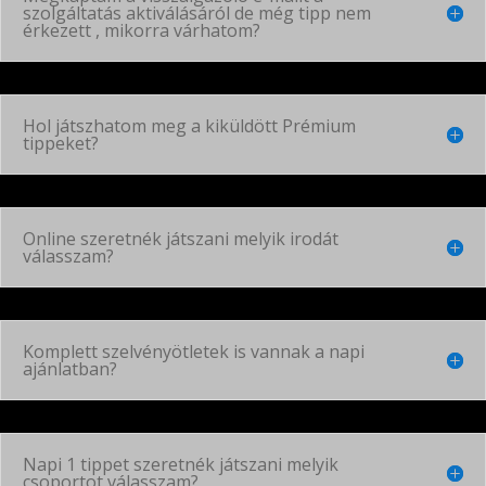
szolgáltatás aktiválásáról de még tipp nem
érkezett , mikorra várhatom?
Hol játszhatom meg a kiküldött Prémium
tippeket?
Online szeretnék játszani melyik irodát
válasszam?
Komplett szelvényötletek is vannak a napi
ajánlatban?
Napi 1 tippet szeretnék játszani melyik
csoportot válasszam?