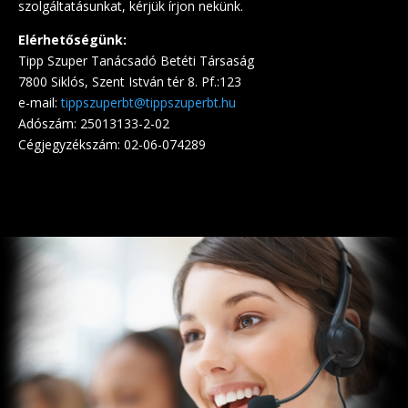
szolgáltatásunkat, kérjük írjon nekünk.
Elérhetőségünk:
Tipp Szuper Tanácsadó Betéti Társaság
7800 Siklós, Szent István tér 8. Pf.:123
e-mail:
tippszuperbt@tippszuperbt.hu
Adószám: 25013133-2-02
Cégjegyzékszám: 02-06-074289