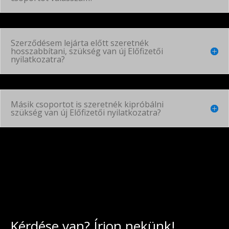
Szerződésem lejárta előtt szeretnék
hosszabbítani, szükség van új Előfizetői
nyilatkozatra?
Másik csoportot is szeretnék kipróbálni
szükség van új Előfizetői nyilatkozatra?
Kérdése van? Írjon nekünk!