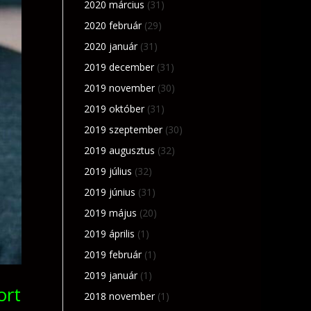
2020 március
(31)
2020 február
(29)
2020 január
(31)
2019 december
(31)
2019 november
(30)
2019 október
(31)
2019 szeptember
(30)
2019 augusztus
(32)
2019 július
(32)
2019 június
(31)
2019 május
(20)
2019 április
(1)
2019 február
(1)
2019 január
(1)
ort
2018 november
(1)