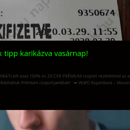
 tipp karikázva vasárnap!
s HIBÁTLAN azaz 100%-os ZICCER PRÉMIUM csoport vezérletével az a
ikázhattuk Prémium csoportjainkban! ➡ Vital’O Bujumbura – Muson