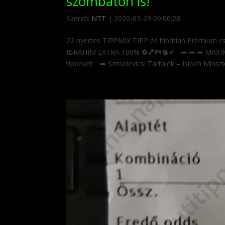
szombaton is!
Szerző:
NTT
|
2020-03-29 09:00:28
22 nyertes TIPPMIX TIPP és hibátlan Prémiu
IBRAHIM EXTRA 100% ⚽🏀🥅💲✔ ➡ ➡ ➡ MAXIMU
tippeket: ➡ Szmolevicsi Tartalék – Isloch Minszk 