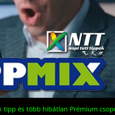
 tipp és több hibátlan Prémium csop