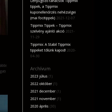
Lenyűgöző tanácsok Tippmix
tippek, a Tippmix
kuponellenőrzés nehézségei
(mai focitippek)
2021-12-07
Tippmix Tippek – Tippmix
szelvény ajánló akció
2021-
11-29
Tippmix: A Stabil Tippmix
tippeket tőlünk kapod!
2020-
04-30
ábbi
Archívum
gati
2023 július
(1)
2022 október
(1)
2021 december
(1)
2021 november
(1)
2020 április
(30)