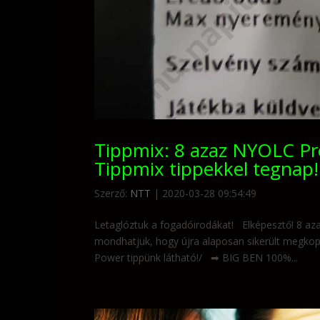
Tippmix: 8 azaz NYOLC Pr
Tippmix tippekkel tegnap!
Szerző:
NTT
|
2020-03-28 09:54:49
Letaglóztuk a fogadóirodákat! Elképesztő! 8 az
mondhatjuk, hogy újra alaposan sikerült megko
Power tippünk látható!/ ➡ BIG BEN 100%...