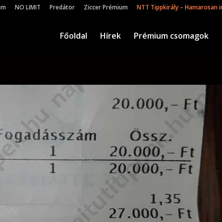
im
NO LIMIT
Predátor
Ziccer Prémium
NTT Tippkirály – Hamarosan in
Főoldal
Hírek
Prémium csomagok