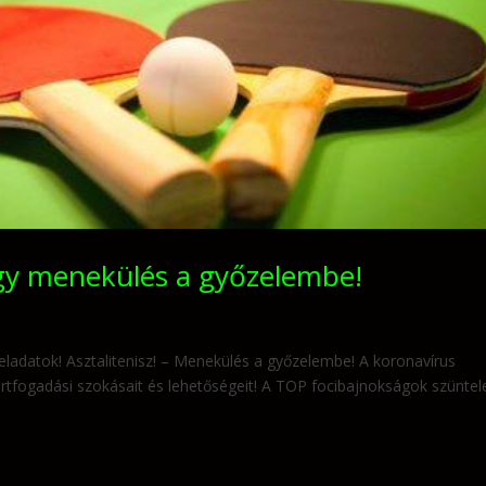
agy menekülés a győzelembe!
ladatok! Asztalitenisz! – Menekülés a győzelembe! A koronavírus
ortfogadási szokásait és lehetőségeit! A TOP focibajnokságok szünte