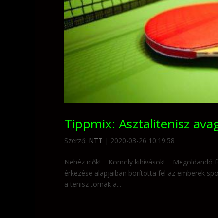
Tippmix: Asztalitenisz av
Szerző:
NTT
|
2020-03-26 10:19:58
Nehéz idők! – Komoly kihívások! – Megoldandó fe
érkezése alapjaiban borította fel az emberek sp
a tenisz tornák a...