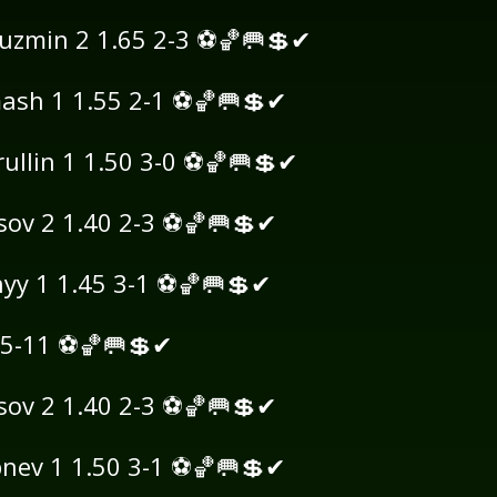
Kuzmin 2 1.65 2-3
⚽
🏀
🥅
💲
✔
ash 1 1.55 2-1
⚽
🏀
🥅
💲
✔
rullin 1 1.50 3-0
⚽
🏀
🥅
💲
✔
tsov 2 1.40 2-3
⚽
🏀
🥅
💲
✔
nyy 1 1.45 3-1
⚽
🏀
🥅
💲
✔
 5-11
⚽
🏀
🥅
💲
✔
tsov 2 1.40 2-3
⚽
🏀
🥅
💲
✔
bnev 1 1.50 3-1
⚽
🏀
🥅
💲
✔