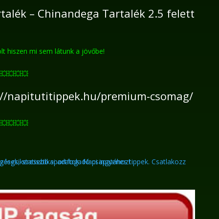
talék – Chinandega Tartalék 2.5 felett
lt hiszen mi sem látunk a jövőbe!

💥
💥
💥
💥
://napitutitippek.hu/premium-csomag/

💥
💥
💥
💥