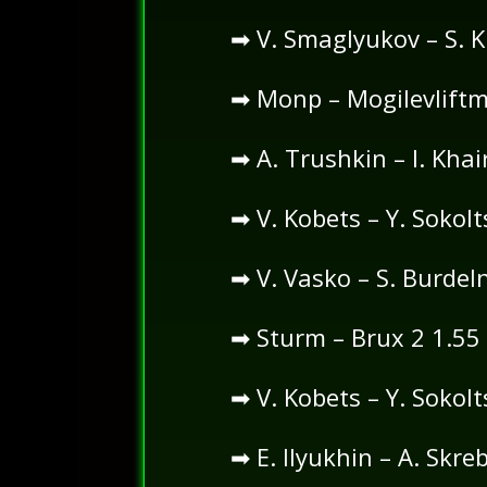
➡
V. Smaglyukov – S. 
➡
Monp – Mogilevliftm
➡
A. Trushkin – I. Khai
➡
V. Kobets – Y. Sokol
➡
V. Vasko – S. Burdel
➡
Sturm – Brux 2 1.55
➡
V. Kobets – Y. Sokol
➡
E. Ilyukhin – A. Skre