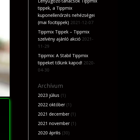
Lenyűgöző tanácsok Tippmix
tippek, a Tippmix
kuponellenőrzés nehézségei
(mai focitippek)
2021-12-07
Tippmix Tippek – Tippmix
szelvény ajánló akció
2021-
11-29
Tippmix: A Stabil Tippmix
tippeket tőlünk kapod!
2020-
04-30
Archívum
2023 július
(1)
2022 október
(1)
2021 december
(1)
2021 november
(1)
2020 április
(30)