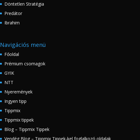
Döntetlen Stratégia
Predátor
Ibrahim
Navigációs menü
Főoldal
Prémium csomagok
GYIK
NTT
Nyeremények
Ingyen tipp
Tippmix
Tippmix tippek
Blog – Tippmix Tippek
Vendég Blog – Tippmix Tippek-kel foglalkozó oldalak