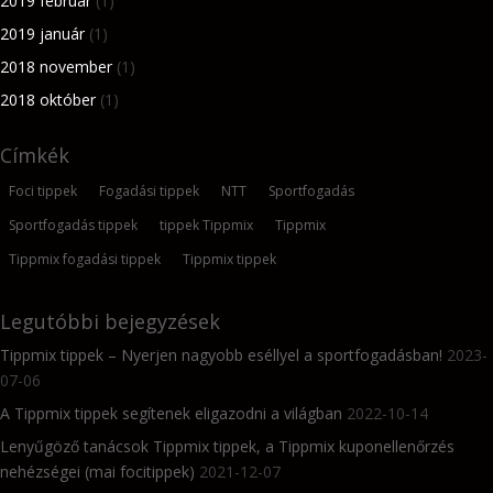
2019 február
(1)
2019 január
(1)
2018 november
(1)
2018 október
(1)
Címkék
Foci tippek
Fogadási tippek
NTT
Sportfogadás
Sportfogadás tippek
tippek Tippmix
Tippmix
Tippmix fogadási tippek
Tippmix tippek
Legutóbbi bejegyzések
Tippmix tippek – Nyerjen nagyobb eséllyel a sportfogadásban!
2023-
07-06
A Tippmix tippek segítenek eligazodni a világban
2022-10-14
Lenyűgöző tanácsok Tippmix tippek, a Tippmix kuponellenőrzés
nehézségei (mai focitippek)
2021-12-07