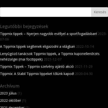
Legutóbbi bejegyzések
Tippmix tippek – Nyerjen nagyobb eséllyel a sportfogadásban!
2023-
07-06
A Tippmix tippek segítenek eligazodni a világban
2022-10-14
Lenyűgöző tanácsok Tippmix tippek, a Tippmix kuponellenőrzés
nehézségei (mai focitippek)
2021-12-07
Tippmix Tippek – Tippmix szelvény ajánló akció
2021-11-29
Tippmix: A Stabil Tippmix tippeket tőlünk kapod!
2020-04-30
Archívum
2023 július
(1)
2022 október
(1)
2021 december
(1)