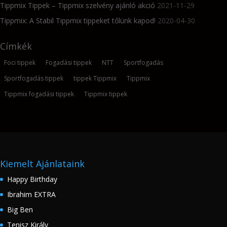
Tippmix Tippek – Tippmix szelvény ajánló akció
2021-11-29
Tippmix: A Stabil Tippmix tippeket tőlünk kapod!
2020-04-30
Címkék
Foci tippek
Fogadási tippek
NTT
Sportfogadás
Sportfogadás tippek
tippek Tippmix
Tippmix
Tippmix fogadási tippek
Tippmix tippek
Kiemelt Ajánlataink
Happy Birthday
Ibrahim EXTRA
Big Ben
Tenisz Király