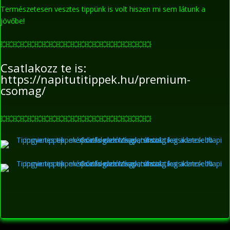
Természetesen vesztes tippünk is volt hiszen mi sem látunk a
jövőbe!
💥
💥
💥
💥
💥
💥
💥
💥
💥
💥
💥
💥
💥
💥
💥
💥
💥
💥
💥
💥
💥
Csatlakozz te is:
https://napitutitippek.hu/premium-
csomag/
💥
💥
💥
💥
💥
💥
💥
💥
💥
💥
💥
💥
💥
💥
💥
💥
💥
💥
💥
💥
💥