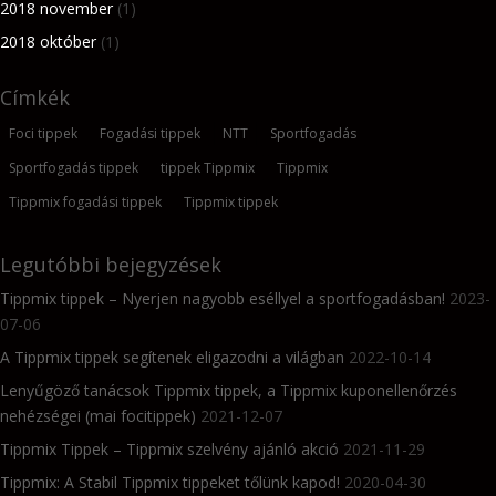
2018 november
(1)
2018 október
(1)
Címkék
Foci tippek
Fogadási tippek
NTT
Sportfogadás
Sportfogadás tippek
tippek Tippmix
Tippmix
Tippmix fogadási tippek
Tippmix tippek
Legutóbbi bejegyzések
Tippmix tippek – Nyerjen nagyobb eséllyel a sportfogadásban!
2023-
07-06
A Tippmix tippek segítenek eligazodni a világban
2022-10-14
Lenyűgöző tanácsok Tippmix tippek, a Tippmix kuponellenőrzés
nehézségei (mai focitippek)
2021-12-07
Tippmix Tippek – Tippmix szelvény ajánló akció
2021-11-29
Tippmix: A Stabil Tippmix tippeket tőlünk kapod!
2020-04-30