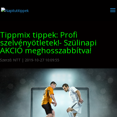
Tippmix tippek: Profi
szelvényötletek!- Szülinapi
AKCIÓ meghosszabbítva!
Szerző:
NTT
|
2019-10-27 10:09:55