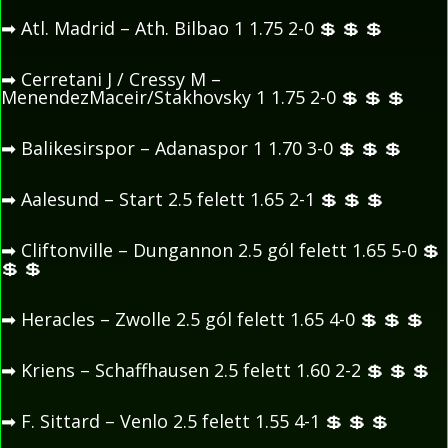
➡
Atl. Madrid – Ath. Bilbao 1 1.75 2-0
💲
💲
💲
➡
Cerretani J / Cressy M –
MenendezMaceir/Stakhovsky 1 1.75 2-0
💲
💲
💲
➡
Balikesirspor – Adanaspor 1 1.70 3-0
💲
💲
💲
➡
Aalesund – Start 2.5 felett 1.65 2-1
💲
💲
💲
➡
Cliftonville – Dungannon 2.5 gól felett 1.65 5-0
💲
💲
💲
➡
Heracles – Zwolle 2.5 gól felett 1.65 4-0
💲
💲
💲
➡
Kriens – Schaffhausen 2.5 felett 1.60 2-2
💲
💲
💲
➡
F. Sittard – Venlo 2.5 felett 1.55 4-1
💲
💲
💲