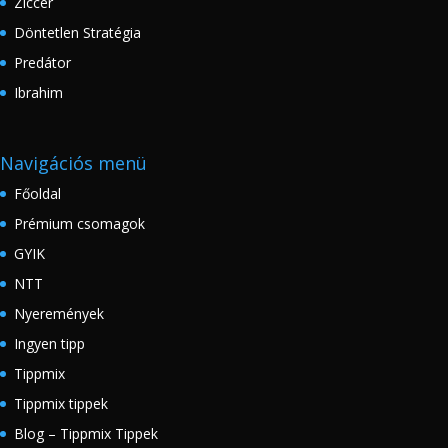
Ziccer
Döntetlen Stratégia
Predátor
Ibrahim
Navigációs menü
Főoldal
Prémium csomagok
GYIK
NTT
Nyeremények
Ingyen tipp
Tippmix
Tippmix tippek
Blog – Tippmix Tippek