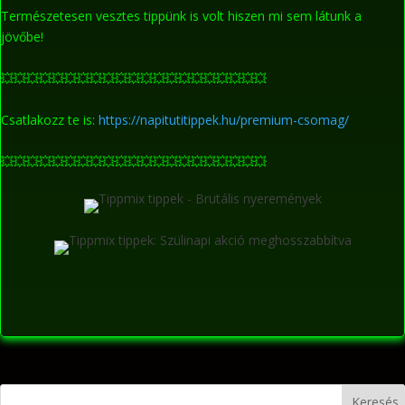
Természetesen vesztes tippünk is volt hiszen mi sem látunk a
jövőbe!
💥
💥
💥
💥
💥
💥
💥
💥
💥
💥
💥
💥
💥
💥
💥
💥
💥
💥
💥
💥
💥
Csatlakozz te is:
https://napitutitippek.hu/premium-csomag/
💥
💥
💥
💥
💥
💥
💥
💥
💥
💥
💥
💥
💥
💥
💥
💥
💥
💥
💥
💥
💥