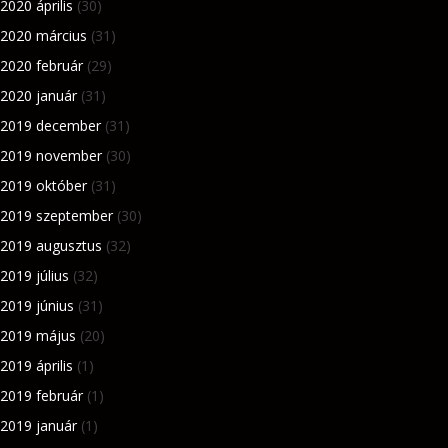
2020 április
(30)
2020 március
(31)
2020 február
(29)
2020 január
(31)
2019 december
(31)
2019 november
(30)
2019 október
(31)
2019 szeptember
(30)
2019 augusztus
(32)
2019 július
(32)
2019 június
(31)
2019 május
(20)
2019 április
(1)
2019 február
(1)
2019 január
(1)