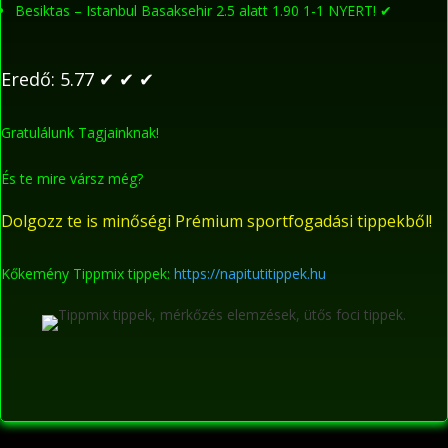
Besiktas – Istanbul Basaksehir 2.5 alatt 1.90 1-1 NYERT!
✔
Eredő: 5.77
✔
✔
✔
Gratulálunk
Tagjainknak!
És te mire vársz még?
Dolgozz te is minőségi Prémium sportfogadási tippekből!
Kőkemény Tippmix tippek:
https://napitutitippek.hu