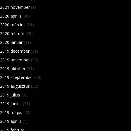
2021 november
(1)
2020 április
(30)
2020 március
(31)
2020 február
(29)
2020 január
(31)
2019 december
(31)
2019 november
(30)
2019 október
(31)
2019 szeptember
(30)
2019 augusztus
(32)
2019 július
(32)
2019 június
(31)
2019 május
(20)
2019 április
(1)
2019 február
(1)