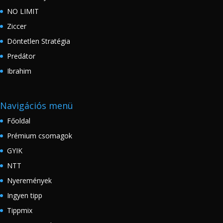
NO LIMIT
Ziccer
Döntetlen Stratégia
Predátor
Ibrahim
Navigációs menü
Főoldal
Prémium csomagok
GYIK
NTT
Nyeremények
Ingyen tipp
Tippmix