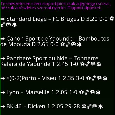
Természetesen ezen csoportjaink csak a jéghegy csúcsai,
nézzük a részletes szerdai nyertes Tippmix tippeket:
➡
Standard Liege – FC Bruges D 3.20 0-0
⚽
🏀
🥅
💲
➡
Canon Sport de Yaounde – Bamboutos
de Mbouda D 2.65 0-0
⚽
🏀
🥅
💲
➡
Panthere Sport du Nde – Tonnerre
Kalara de Yaounde 1 2.45 1-0
⚽
🏀
🥅
💲
➡
*(0-2)Porto – Viseu 1 2.35 3-0
⚽
🏀
🥅
💲
➡
Lyon – Marseille 1 2.05 1-0
⚽
🏀
🥅
💲
➡
BK-46 – Dicken 1 2.05 29-28
⚽
🏀
🥅
💲