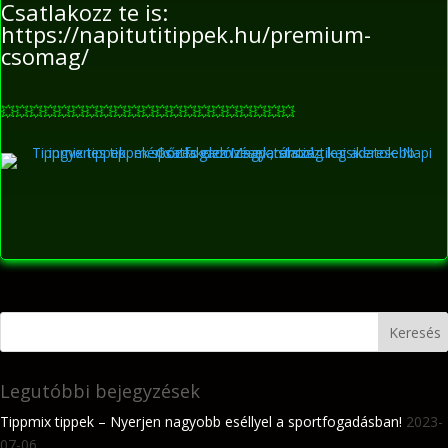
Csatlakozz te is:
https://napitutitippek.hu/premium-
csomag/
💥
💥
💥
💥
💥
💥
💥
💥
💥
💥
💥
💥
💥
💥
💥
💥
💥
💥
💥
💥
💥
Legutóbbi bejegyzések
Tippmix tippek – Nyerjen nagyobb eséllyel a sportfogadásban!
2023-
07-06