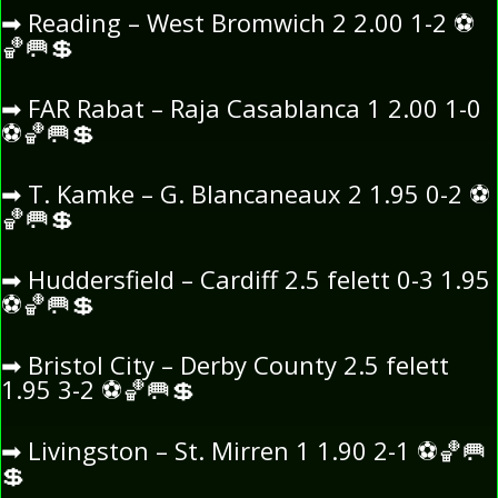
➡
Reading – West Bromwich 2 2.00 1-2
⚽
🏀
🥅
💲
➡
FAR Rabat – Raja Casablanca 1 2.00 1-0
⚽
🏀
🥅
💲
➡
T. Kamke – G. Blancaneaux 2 1.95 0-2
⚽
🏀
🥅
💲
➡
Huddersfield – Cardiff 2.5 felett 0-3 1.95
⚽
🏀
🥅
💲
➡
Bristol City – Derby County 2.5 felett
1.95 3-2
⚽
🏀
🥅
💲
➡
Livingston – St. Mirren 1 1.90 2-1
⚽
🏀
🥅
💲