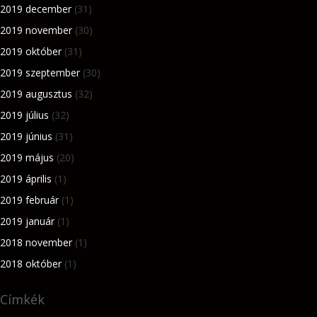
2019 december
(31)
2019 november
(30)
2019 október
(31)
2019 szeptember
(30)
2019 augusztus
(32)
2019 július
(32)
2019 június
(31)
2019 május
(20)
2019 április
(1)
2019 február
(1)
2019 január
(1)
2018 november
(1)
2018 október
(1)
Címkék