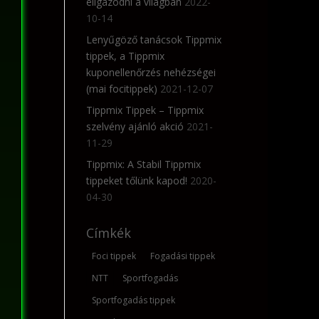
eligazodni a világban
2022-
10-14
Lenyűgöző tanácsok Tippmix
tippek, a Tippmix
kuponellenőrzés nehézségei
(mai focitippek)
2021-12-07
Tippmix Tippek – Tippmix
szelvény ajánló akció
2021-
11-29
Tippmix: A Stabil Tippmix
tippeket tőlünk kapod!
2020-
04-30
Címkék
Foci tippek
Fogadási tippek
NTT
Sportfogadás
Sportfogadás tippek