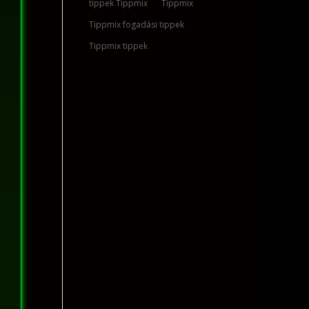
tippek Tippmix
Tippmix
Tippmix fogadási tippek
Tippmix tippek