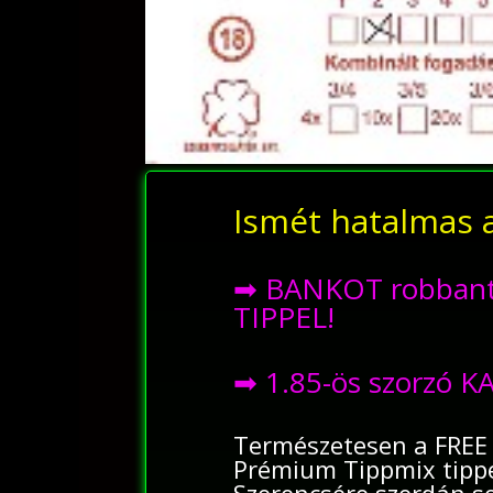
Ismét hatalmas 
➡
BANKOT robbant
TIPPEL!
➡
1.85-ös szorzó 
Természetesen a FREE 
Prémium Tippmix tipp
Szerencsére szerdán s