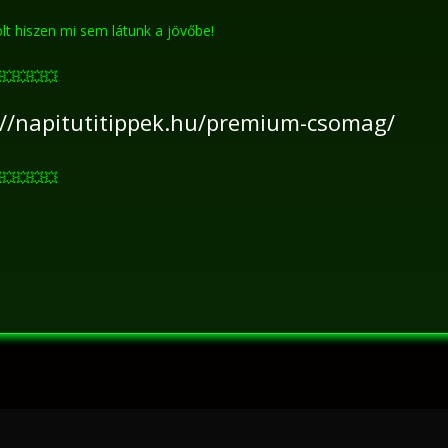
lt hiszen mi sem látunk a jövőbe!

💥
💥
💥
💥
://napitutitippek.hu/premium-csomag/

💥
💥
💥
💥