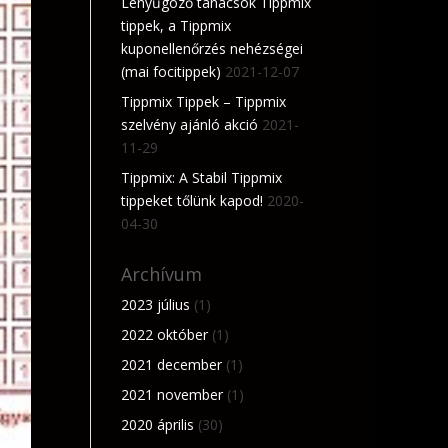
Lenyűgöző tanácsok Tippmix
tippek, a Tippmix
kuponellenőrzés nehézségei
(mai focitippek)
2021-12-07
Tippmix Tippek – Tippmix
szelvény ajánló akció
2021-
11-29
Tippmix: A Stabil Tippmix
tippeket tőlünk kapod!
2020-
04-30
Archívum
2023 július
(1)
2022 október
(1)
2021 december
(1)
2021 november
(1)
2020 április
(30)