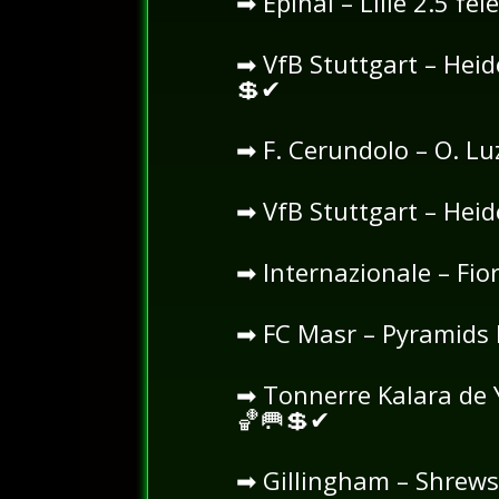
➡
Epinal – Lille 2.5 fel
➡
VfB Stuttgart – Heid
💲
✔
➡
F. Cerundolo – O. Lu
➡
VfB Stuttgart – Hei
➡
Internazionale – Fio
➡
FC Masr – Pyramids 
➡
Tonnerre Kalara de 
🏀
🥅
💲
✔
➡
Gillingham – Shrewsb