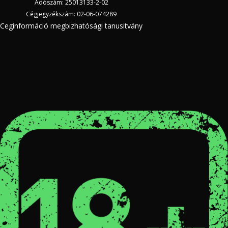
Adószám: 25013133-2-02
Cégjegyzékszám: 02-06-074289
Ceginformáció megbizhatósági tanusitvány