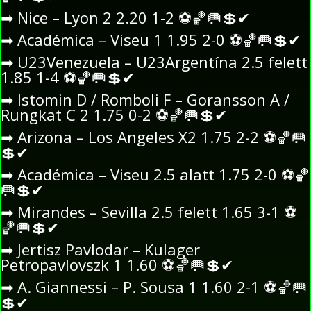
➡
Nice – Lyon 2 2.20 1-2
⚽
🏀
🥅
💲
✔
➡
Académica – Viseu 1 1.95 2-0
⚽
🏀
🥅
💲
✔
➡
U23Venezuela – U23Argentína 2.5 felett
1.85 1-4
⚽
🏀
🥅
💲
✔
➡
Istomin D / Romboli F – Goransson A /
Rungkat C 2 1.75 0-2
⚽
🏀
🥅
💲
✔
➡
Arizona – Los Angeles X2 1.75 2-2
⚽
🏀
🥅
💲
✔
➡
Académica – Viseu 2.5 alatt 1.75 2-0
⚽
🏀
🥅
💲
✔
➡
Mirandes – Sevilla 2.5 felett 1.65 3-1
⚽
🏀
🥅
💲
✔
➡
Jertisz Pavlodar – Kulager
Petropavlovszk 1 1.60
⚽
🏀
🥅
💲
✔
➡
A. Giannessi – P. Sousa 1 1.60 2-1
⚽
🏀
🥅
💲
✔