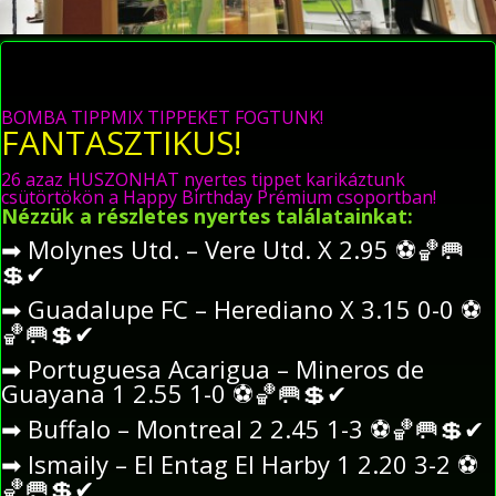
BOMBA TIPPMIX TIPPEKET FOGTUNK!
FANTASZTIKUS!
26 azaz HUSZONHAT nyertes tippet karikáztunk
csütörtökön a Happy Birthday Prémium csoportban!
Nézzük a részletes nyertes találatainkat:
➡
Molynes Utd. – Vere Utd. X 2.95
⚽
🏀
🥅
💲
✔
➡
Guadalupe FC – Herediano X 3.15 0-0
⚽
🏀
🥅
💲
✔
➡
Portuguesa Acarigua – Mineros de
Guayana 1 2.55 1-0
⚽
🏀
🥅
💲
✔
➡
Buffalo – Montreal 2 2.45 1-3
⚽
🏀
🥅
💲
✔
➡
Ismaily – El Entag El Harby 1 2.20 3-2
⚽
🏀
🥅
💲
✔