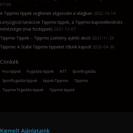
07-06
A Tippmix tippek segítenek eligazodni a világban
2022-10-14
Lenyűgöző tanácsok Tippmix tippek, a Tippmix kuponellenőrzés
nehézségei (mai focitippek)
2021-12-07
Tippmix Tippek – Tippmix szelvény ajánló akció
2021-11-29
Tippmix: A Stabil Tippmix tippeket tőlünk kapod!
2020-04-30
Címkék
Foci tippek
Fogadási tippek
NTT
Sportfogadás
Sportfogadás tippek
tippek Tippmix
Tippmix
Tippmix fogadási tippek
Tippmix tippek
Kiemelt Ajánlataink