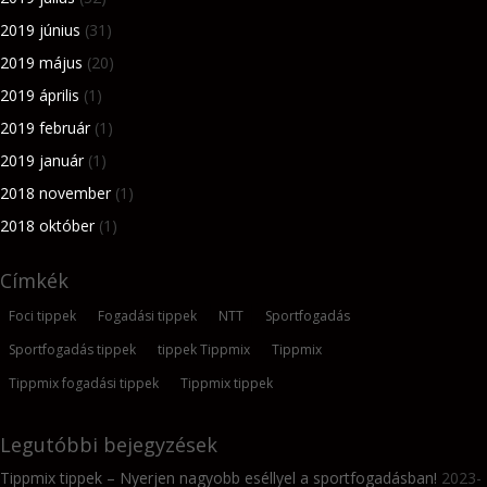
2019 június
(31)
2019 május
(20)
2019 április
(1)
2019 február
(1)
2019 január
(1)
2018 november
(1)
2018 október
(1)
Címkék
Foci tippek
Fogadási tippek
NTT
Sportfogadás
Sportfogadás tippek
tippek Tippmix
Tippmix
Tippmix fogadási tippek
Tippmix tippek
Legutóbbi bejegyzések
Tippmix tippek – Nyerjen nagyobb eséllyel a sportfogadásban!
2023-