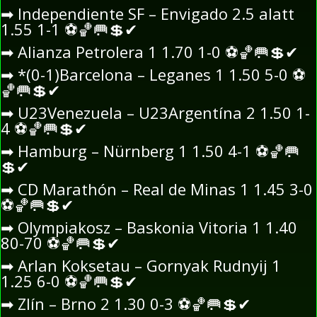
➡
Independiente SF – Envigado 2.5 alatt
1.55 1-1
⚽
🏀
🥅
💲
✔
➡
Alianza Petrolera 1 1.70 1-0
⚽
🏀
🥅
💲
✔
➡
*(0-1)Barcelona – Leganes 1 1.50 5-0
⚽
🏀
🥅
💲
✔
➡
U23Venezuela – U23Argentína 2 1.50 1-
4
⚽
🏀
🥅
💲
✔
➡
Hamburg – Nürnberg 1 1.50 4-1
⚽
🏀
🥅
💲
✔
➡
CD Marathón – Real de Minas 1 1.45 3-0
⚽
🏀
🥅
💲
✔
➡
Olympiakosz – Baskonia Vitoria 1 1.40
80-70
⚽
🏀
🥅
💲
✔
➡
Arlan Koksetau – Gornyak Rudnyij 1
1.25 6-0
⚽
🏀
🥅
💲
✔
➡
Zlín – Brno 2 1.30 0-3
⚽
🏀
🥅
💲
✔