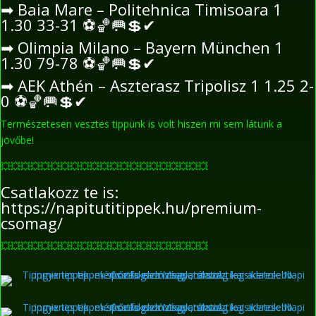
➡
Baia Mare – Politehnica Timisoara 1
1.30 33-31
⚽
🏀
🥅
💲
✔
➡
Olimpia Milano – Bayern München 1
1.30 79-78
⚽
🏀
🥅
💲
✔
➡
AEK Athén – Aszterasz Tripolisz 1 1.25 2-
0
⚽
🏀
🥅
💲
✔
Természetesen vesztes tippünk is volt hiszen mi sem látunk a
jövőbe!
💥
💥
💥
💥
💥
💥
💥
💥
💥
💥
💥
💥
💥
💥
💥
💥
💥
💥
💥
💥
💥
Csatlakozz te is:
https://napitutitippek.hu/premium-
csomag/
💥
💥
💥
💥
💥
💥
💥
💥
💥
💥
💥
💥
💥
💥
💥
💥
💥
💥
💥
💥
💥