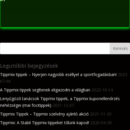
Legutóbbi bejegyzések
Tippmix tippek – Nyerjen nagyobb eséllyel a sportfogadásban!
2023-
07-06
A Tippmix tippek segítenek eligazodni a világban
2022-10-14
Lenyűgöző tanácsok Tippmix tippek, a Tippmix kuponellenőrzés
nehézségei (mai focitippek)
2021-12-07
Tippmix Tippek – Tippmix szelvény ajánló akció
2021-11-29
Tippmix: A Stabil Tippmix tippeket tőlünk kapod!
2020-04-30