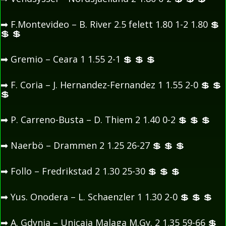
➡
F.Montevideo – B. River 2.5 felett 1.80 1-2 1.80
💲
💲
💲
➡
Gremio – Ceara 1 1.55 2-1
💲
💲
💲
➡
F. Coria – J. Hernandez-Fernandez 1 1.55 2-0
💲
💲
💲
➡
P. Carreno-Busta – D. Thiem 2 1.40 0-2
💲
💲
💲
➡
Naerbö – Drammen 2 1.25 26-27
💲
💲
💲
➡
Follo – Fredrikstad 2 1.30 25-30
💲
💲
💲
➡
Yus. Onodera – L. Schaenzler 1 1.30 2-0
💲
💲
💲
➡
A. Gdynia – Unicaja Malaga M.Gy. 2 1.35 59-66
💲