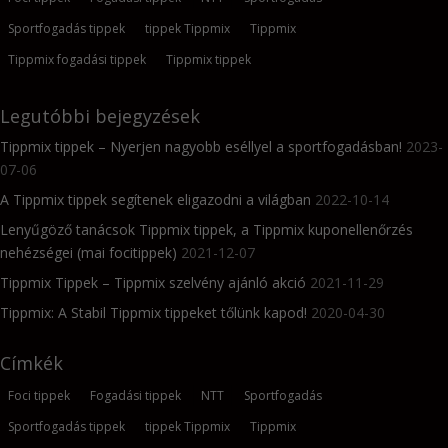
Sportfogadás tippek
tippek Tippmix
Tippmix
Tippmix fogadási tippek
Tippmix tippek
Legutóbbi bejegyzések
Tippmix tippek – Nyerjen nagyobb eséllyel a sportfogadásban!
2023-
07-06
A Tippmix tippek segítenek eligazodni a világban
2022-10-14
Lenyűgöző tanácsok Tippmix tippek, a Tippmix kuponellenőrzés
nehézségei (mai focitippek)
2021-12-07
Tippmix Tippek – Tippmix szelvény ajánló akció
2021-11-29
Tippmix: A Stabil Tippmix tippeket tőlünk kapod!
2020-04-30
Címkék
Foci tippek
Fogadási tippek
NTT
Sportfogadás
Sportfogadás tippek
tippek Tippmix
Tippmix