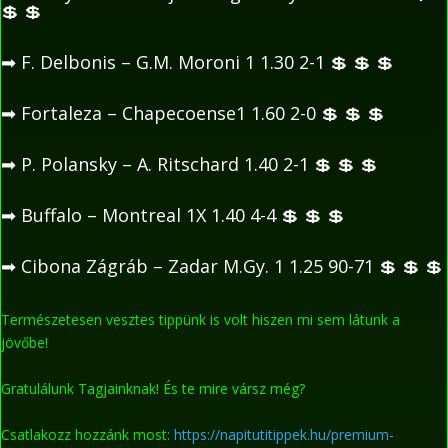
💲
💲
➡
F. Delbonis – G.M. Moroni 1 1.30 2-1
💲
💲
💲
➡
Fortaleza – Chapecoense1 1.60 2-0
💲
💲
💲
➡
P. Polansky – A. Ritschard 1.40 2-1
💲
💲
💲
➡
Buffalo – Montreal 1X 1.40 4-4
💲
💲
💲
➡
Cibona Zágráb – Zadar M.Gy. 1 1.25 90-71
💲
💲
💲
Természetesen vesztes tippünk is volt hiszen mi sem látunk a
jövőbe!
Gratulálunk
Tagjainknak! És te mire vársz még?
Csatlakozz hozzánk most:
https://napitutitippek.hu/premium-