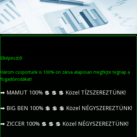
Elképesztő!
Három csoportunk is 100%-on zárva alaposan megfejte tegnap a
fogadóirodákat!
➡
MAMUT 100%
💲
💲
💲
Közel TÍZSZEREZTÜNK!
➡
BIG BEN 100%
💲
💲
💲
Közel NÉGYSZEREZTÜNK!
➡
ZICCER 100%
💲
💲
💲
Közel NÉGYSZEREZTÜNK!