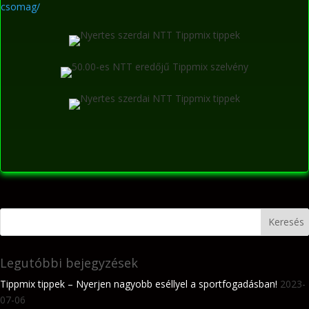
csomag/
Legutóbbi bejegyzések
Tippmix tippek – Nyerjen nagyobb eséllyel a sportfogadásban!
2023-
07-06