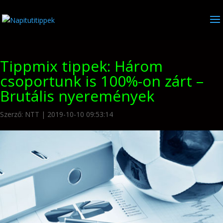
Tippmix tippek: Három
csoportunk is 100%-on zárt –
Brutális nyeremények
Szerző:
NTT
|
2019-10-10 09:53:14