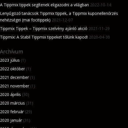
A Tippmix tippek segítenek eligazodni a világban
2022-10-14
Lenyűgöző tanácsok Tippmix tippek, a Tippmix kuponellenőrzés
nehézségei (mai focitippek)
2021-12-07
Tippmix Tippek – Tippmix szelvény ajánló akció
2021-11-29
Tippmix: A Stabil Tippmix tippeket tőlünk kapod!
2020-04-30
Archívum
2023 július
(1)
2022 október
(1)
2021 december
(1)
2021 november
(1)
2020 április
(30)
2020 március
(31)
2020 február
(29)
2020 január
(31)