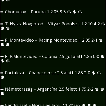
➡
Chomutov – Poruba 1 2.05 8-3
💲
💲
💲
➡
T. Nyizs. Novgorod – Vityaz Podolszk 1 2.10 4-2
💲
💲
💲
➡
P. Montevideo – Racing Montevideo 1 2.05 2-1
💲
💲
💲
➡
R. P.Montevideo – Colonia 2.5 gól alatt 1.85 0-0
💲
💲
💲
➡
Fortaleza – Chapecoense 2.5 alatt 1.85 2-0
💲
💲
💲
➡
Németország – Argentína 2.5 felett 1.75 2-2
💲
💲
💲
➡
Vendsyssel – Nordsjaelland 2 1.80 0-2
💲
💲
💲