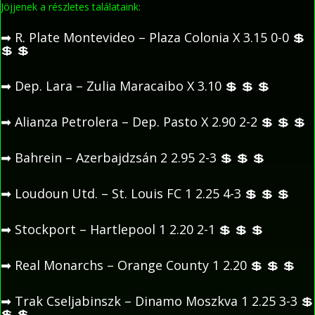
Jöjjenek a részletes találataink:
➡
R. Plate Montevideo – Plaza Colonia X 3.15 0-0
💲
💲
💲
➡
Dep. Lara – Zulia Maracaibo X 3.10
💲
💲
💲
➡
Alianza Petrolera – Dep. Pasto X 2.90 2-2
💲
💲
💲
➡
Bahrein – Azerbajdzsán 2 2.95 2-3
💲
💲
💲
➡
Loudoun Utd. – St. Louis FC 1 2.25 4-3
💲
💲
💲
➡
Stockport – Hartlepool 1 2.20 2-1
💲
💲
💲
➡
Real Monarchs – Orange County 1 2.20
💲
💲
💲
➡
Trak Cseljabinszk – Dinamo Moszkva 1 2.25 3-3
💲
💲
💲