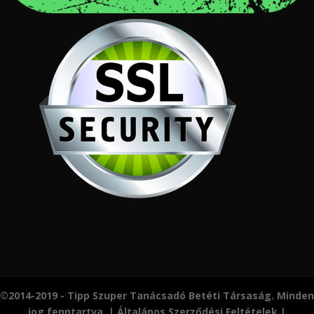
©2014-2019 - Tipp Szuper Tanácsadó Betéti Társaság. Minden
jog fenntartva. |
Általános Szerződési Feltételek
|