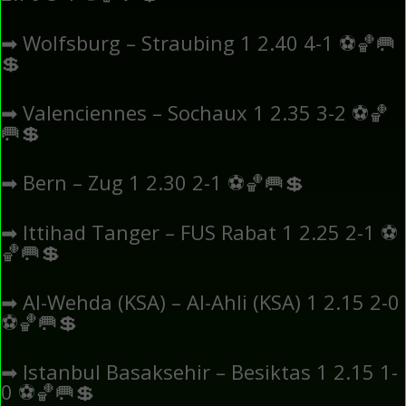
➡
Wolfsburg – Straubing 1 2.40 4-1
⚽
🏀
🥅
💲
➡
Valenciennes – Sochaux 1 2.35 3-2
⚽
🏀
🥅
💲
➡
Bern – Zug 1 2.30 2-1
⚽
🏀
🥅
💲
➡
Ittihad Tanger – FUS Rabat 1 2.25 2-1
⚽
🏀
🥅
💲
➡
Al-Wehda (KSA) – Al-Ahli (KSA) 1 2.15 2-0
⚽
🏀
🥅
💲
➡
Istanbul Basaksehir – Besiktas 1 2.15 1-
0
⚽
🏀
🥅
💲