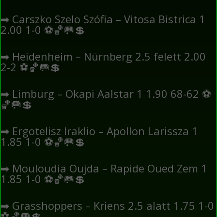
➡
Carszko Szelo Szófia – Vitosa Bistrica 1
2.00 1-0
⚽
🏀
🥅
💲
➡
Heidenheim – Nürnberg 2.5 felett 2.00
2-2
⚽
🏀
🥅
💲
➡
Limburg – Okapi Aalstar 1 1.90 68-62
⚽
🏀
🥅
💲
➡
Ergotelisz Iraklio – Apollon Larissza 1
1.85 1-0
⚽
🏀
🥅
💲
➡
Mouloudia Oujda – Rapide Oued Zem 1
1.85 1-0
⚽
🏀
🥅
💲
➡
Grasshoppers – Kriens 2.5 alatt 1.75 1-0
⚽
🏀
🥅
💲