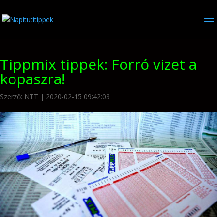
Tippmix tippek: Forró vizet a
kopaszra!
Szerző:
NTT
|
2020-02-15 09:42:03