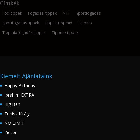
Címkék
Foci tippek
Fogadási tippek
NTT
Sportfogadás
Sportfogadás tippek
tippek Tippmix
Tippmix
Tippmix fogadási tippek
Tippmix tippek
Kiemelt Ajánlataink
Happy Birthday
Ibrahim EXTRA
Big Ben
Tenisz Király
NO LIMIT
Ziccer