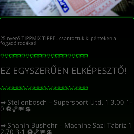
25 nyerő TIPPMIX TIPPEL csontoztuk ki pénteken a
fogadóirodákat!
💥
💥
💥
💥
💥
💥
💥
💥
💥
💥
💥
💥
💥
💥
💥
💥
💥
💥
💥
💥
💥
EZ EGYSZERŰEN ELKÉPESZTŐ!
💥
💥
💥
💥
💥
💥
💥
💥
💥
💥
💥
💥
💥
💥
💥
💥
💥
💥
💥
💥
💥
➡
Stellenbosch – Supersport Utd. 1 3.00 1-
0
⚽
🏀
🥅
💲
➡
Shahin Bushehr – Machine Sazi Tabriz 1
2.70 3-1
⚽
🏀
🥅
💲