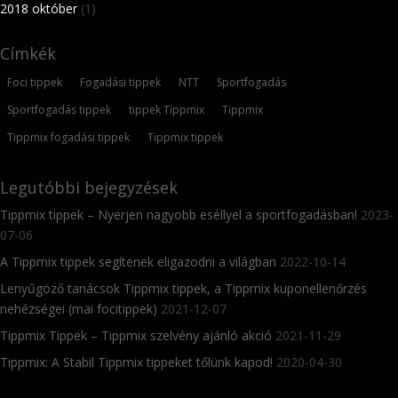
2018 október
(1)
Címkék
Foci tippek
Fogadási tippek
NTT
Sportfogadás
Sportfogadás tippek
tippek Tippmix
Tippmix
Tippmix fogadási tippek
Tippmix tippek
Legutóbbi bejegyzések
Tippmix tippek – Nyerjen nagyobb eséllyel a sportfogadásban!
2023-
07-06
A Tippmix tippek segítenek eligazodni a világban
2022-10-14
Lenyűgöző tanácsok Tippmix tippek, a Tippmix kuponellenőrzés
nehézségei (mai focitippek)
2021-12-07
Tippmix Tippek – Tippmix szelvény ajánló akció
2021-11-29
Tippmix: A Stabil Tippmix tippeket tőlünk kapod!
2020-04-30