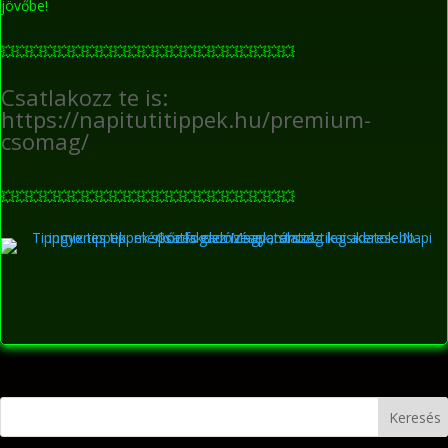
jövőbe!
💥
💥
💥
💥
💥
💥
💥
💥
💥
💥
💥
💥
💥
💥
💥
💥
💥
💥
💥
💥
💥
Csatlakozz te is:
https://napitutitippek.hu/premium-
csomag/
💥
💥
💥
💥
💥
💥
💥
💥
💥
💥
💥
💥
💥
💥
💥
💥
💥
💥
💥
💥
💥