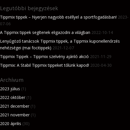
Legutóbbi bejegyzések
Tippmix tippek – Nyerjen nagyobb eséllyel a sportfogadásban!
2023-
07-06
A Tippmix tippek segítenek eligazodni a világban
2022-10-14
Lenyűgöző tanácsok Tippmix tippek, a Tippmix kuponellenőrzés
nehézségei (mai focitippek)
2021-12-07
Tippmix Tippek – Tippmix szelvény ajánló akció
2021-11-29
Tippmix: A Stabil Tippmix tippeket tőlünk kapod!
2020-04-30
Archívum
2023 július
(1)
2022 október
(1)
2021 december
(1)
2021 november
(1)
2020 április
(30)