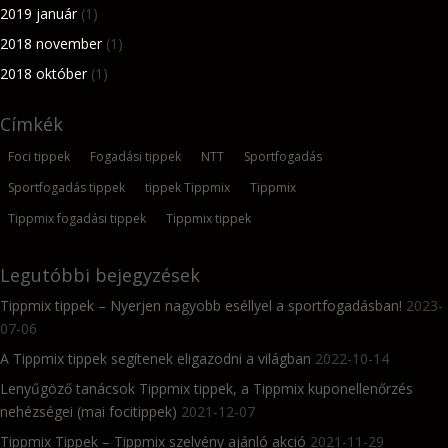
2019 január
(1)
2018 november
(1)
2018 október
(1)
Címkék
Foci tippek
Fogadási tippek
NTT
Sportfogadás
Sportfogadás tippek
tippek Tippmix
Tippmix
Tippmix fogadási tippek
Tippmix tippek
Legutóbbi bejegyzések
Tippmix tippek – Nyerjen nagyobb eséllyel a sportfogadásban!
2023-
07-06
A Tippmix tippek segítenek eligazodni a világban
2022-10-14
Lenyűgöző tanácsok Tippmix tippek, a Tippmix kuponellenőrzés
nehézségei (mai focitippek)
2021-12-07
Tippmix Tippek – Tippmix szelvény ajánló akció
2021-11-29