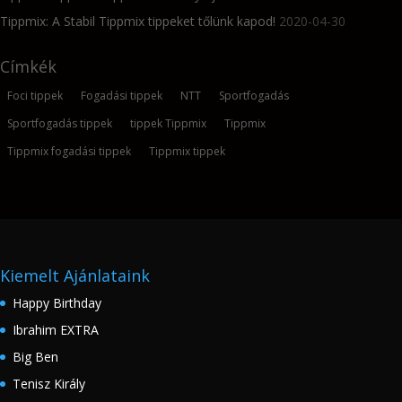
Tippmix: A Stabil Tippmix tippeket tőlünk kapod!
2020-04-30
Címkék
Foci tippek
Fogadási tippek
NTT
Sportfogadás
Sportfogadás tippek
tippek Tippmix
Tippmix
Tippmix fogadási tippek
Tippmix tippek
Kiemelt Ajánlataink
Happy Birthday
Ibrahim EXTRA
Big Ben
Tenisz Király