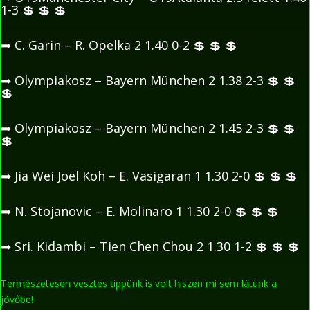
1-3
💲
💲
💲
➡
C. Garin – R. Opelka 2 1.40 0-2
💲
💲
💲
➡
Olympiakosz – Bayern München 2 1.38 2-3
💲
💲
💲
➡
Olympiakosz – Bayern München 2 1.45 2-3
💲
💲
💲
➡
Jia Wei Joel Koh – E. Vasigaran 1 1.30 2-0
💲
💲
💲
➡
N. Stojanovic – E. Molinaro 1 1.30 2-0
💲
💲
💲
➡
Sri. Kidambi – Tien Chen Chou 2 1.30 1-2
💲
💲
💲
Természetesen vesztes tippünk is volt hiszen mi sem látunk a
jövőbe!