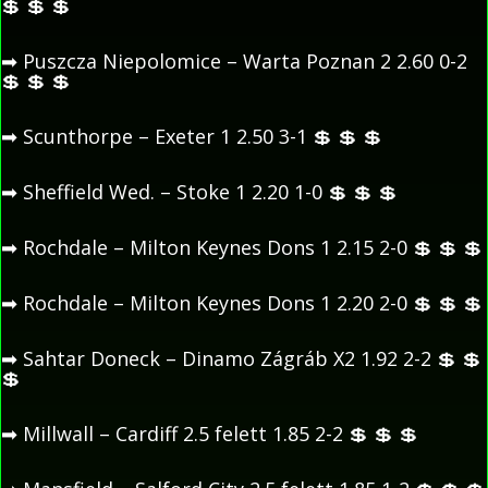
💲
💲
💲
➡
Puszcza Niepolomice – Warta Poznan 2 2.60 0-2
💲
💲
💲
➡
Scunthorpe – Exeter 1 2.50 3-1
💲
💲
💲
➡
Sheffield Wed. – Stoke 1 2.20 1-0
💲
💲
💲
➡
Rochdale – Milton Keynes Dons 1 2.15 2-0
💲
💲
💲
➡
Rochdale – Milton Keynes Dons 1 2.20 2-0
💲
💲
💲
➡
Sahtar Doneck – Dinamo Zágráb X2 1.92 2-2
💲
💲
💲
➡
Millwall – Cardiff 2.5 felett 1.85 2-2
💲
💲
💲