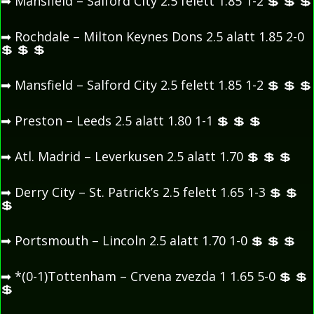
➡
Mansfield – Salford City 2.5 felett 1.85 1-2
💲
💲
💲
➡
Rochdale – Milton Keynes Dons 2.5 alatt 1.85 2-0
💲
💲
💲
➡
Mansfield – Salford City 2.5 felett 1.85 1-2
💲
💲
💲
➡
Preston – Leeds 2.5 alatt 1.80 1-1
💲
💲
💲
➡
Atl. Madrid – Leverkusen 2.5 alatt 1.70
💲
💲
💲
➡
Derry City – St. Patrick’s 2.5 felett 1.65 1-3
💲
💲
💲
➡
Portsmouth – Lincoln 2.5 alatt 1.70 1-0
💲
💲
💲
➡
*(0-1)Tottenham – Crvena zvezda 1 1.65 5-0
💲
💲
💲