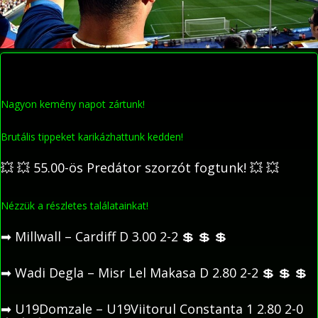
Nagyon kemény napot zártunk!
Brutális tippeket karikázhattunk kedden!
💥
💥
55.00-ös Predátor szorzót fogtunk!
💥
💥
Nézzük a részletes találatainkat!
➡
Millwall – Cardiff D 3.00 2-2
💲
💲
💲
➡
Wadi Degla – Misr Lel Makasa D 2.80 2-2
💲
💲
💲
➡
U19Domzale – U19Viitorul Constanta 1 2.80 2-0