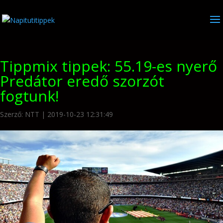
Tippmix tippek: 55.19-es nyerő
Predátor eredő szorzót
fogtunk!
Szerző:
NTT
|
2019-10-23 12:31:49