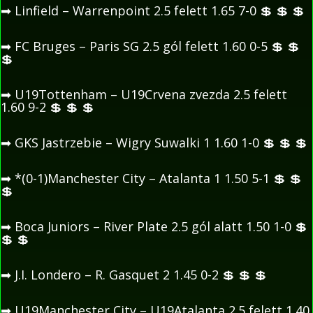
➡
Linfield – Warrenpoint 2.5 felett 1.65 7-0
💲
💲
💲
➡
FC Bruges – Paris SG 2.5 gól felett 1.60 0-5
💲
💲
💲
➡
U19Tottenham – U19Crvena zvezda 2.5 felett
1.60 9-2
💲
💲
💲
➡
GKS Jastrzebie – Wigry Suwalki 1 1.60 1-0
💲
💲
💲
➡
*(0-1)Manchester City – Atalanta 1 1.50 5-1
💲
💲
💲
➡
Boca Juniors – River Plate 2.5 gól alatt 1.50 1-0
💲
💲
💲
➡
J.I. Londero – R. Gasquet 2 1.45 0-2
💲
💲
💲
➡
U19Manchester City – U19Atalanta 2.5 felett 1.40