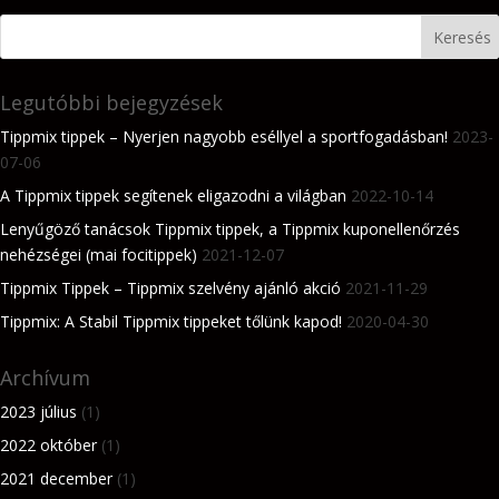
Legutóbbi bejegyzések
Tippmix tippek – Nyerjen nagyobb eséllyel a sportfogadásban!
2023-
07-06
A Tippmix tippek segítenek eligazodni a világban
2022-10-14
Lenyűgöző tanácsok Tippmix tippek, a Tippmix kuponellenőrzés
nehézségei (mai focitippek)
2021-12-07
Tippmix Tippek – Tippmix szelvény ajánló akció
2021-11-29
Tippmix: A Stabil Tippmix tippeket tőlünk kapod!
2020-04-30
Archívum
2023 július
(1)
2022 október
(1)
2021 december
(1)