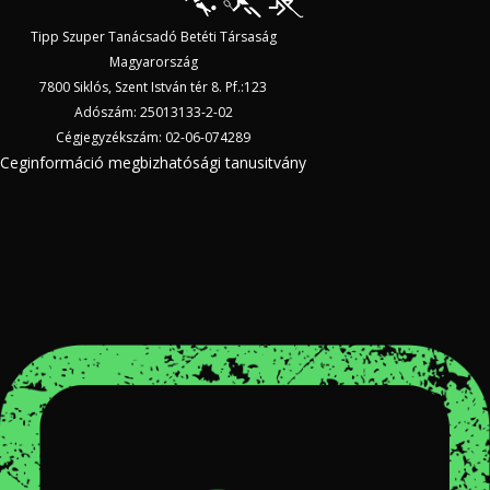
Tipp Szuper Tanácsadó Betéti Társaság
Magyarország
7800 Siklós, Szent István tér 8. Pf.:123
Adószám: 25013133-2-02
Cégjegyzékszám: 02-06-074289
Ceginformáció megbizhatósági tanusitvány