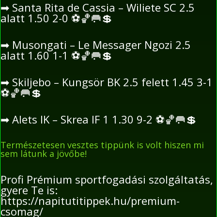
➡
Santa Rita de Cassia – Wiliete SC 2.5
alatt 1.50 2-0
⚽
🏀
🥅
💲
➡
Musongati – Le Messager Ngozi 2.5
alatt 1.60 1-1
⚽
🏀
🥅
💲
➡
Skiljebo – Kungsör BK 2.5 felett 1.45 3-1
⚽
🏀
🥅
💲
➡
Alets IK – Skrea IF 1 1.30 9-2
⚽
🏀
🥅
💲
Természetesen vesztes tippünk is volt hiszen mi
sem látunk a jövőbe!
Profi Prémium sportfogadási szolgáltatás,
gyere Te is:
https://napitutitippek.hu/premium-
csomag/