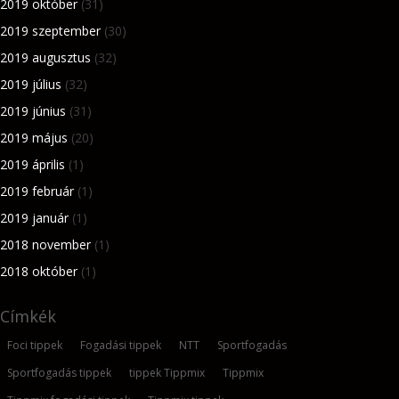
2019 október
(31)
2019 szeptember
(30)
2019 augusztus
(32)
2019 július
(32)
2019 június
(31)
2019 május
(20)
2019 április
(1)
2019 február
(1)
2019 január
(1)
2018 november
(1)
2018 október
(1)
Címkék
Foci tippek
Fogadási tippek
NTT
Sportfogadás
Sportfogadás tippek
tippek Tippmix
Tippmix