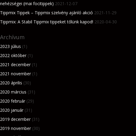
nehézségei (mai focitippek)
2021-12-07
Tippmix Tippek – Tippmix szelvény ajánló akció
2021-11-29
Tippmix: A Stabil Tippmix tippeket tőlünk kapod!
2020-04-30
Archívum
2023 július
(1)
2022 október
(1)
2021 december
(1)
2021 november
(1)
2020 április
(30)
2020 március
(31)
2020 február
(29)
2020 január
(31)
2019 december
(31)
2019 november
(30)