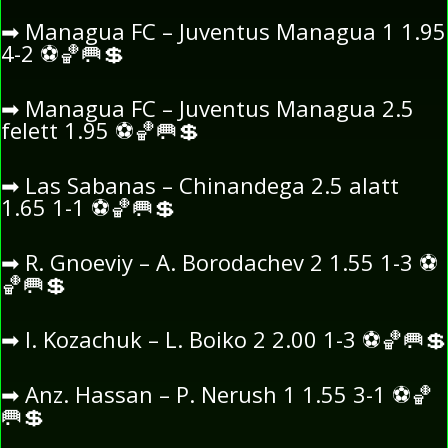
➡
Managua FC – Juventus Managua 1 1.95
4-2
⚽
🏀
🥅
💲
➡
Managua FC – Juventus Managua 2.5
felett 1.95
⚽
🏀
🥅
💲
➡
Las Sabanas – Chinandega 2.5 alatt
1.65 1-1
⚽
🏀
🥅
💲
➡
R. Gnoeviy – A. Borodachev 2 1.55 1-3
⚽
🏀
🥅
💲
➡
I. Kozachuk – L. Boiko 2 2.00 1-3
⚽
🏀
🥅
💲
➡
Anz. Hassan – P. Nerush 1 1.55 3-1
⚽
🏀
🥅
💲