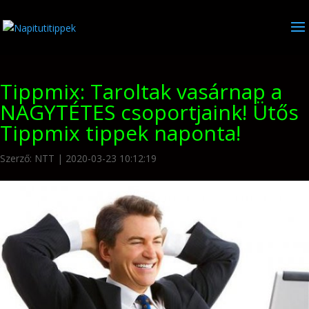
Tippmix: Taroltak vasárnap a
NAGYTÉTES csoportjaink! Ütős
Tippmix tippek naponta!
Szerző:
NTT
|
2020-03-23 10:12:19