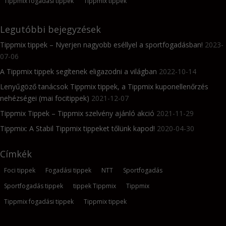
Tippmix fogadási tippek
Tippmix tippek
Legutóbbi bejegyzések
Tippmix tippek – Nyerjen nagyobb eséllyel a sportfogadásban!
2023-
07-06
A Tippmix tippek segítenek eligazodni a világban
2022-10-14
Lenyűgöző tanácsok Tippmix tippek, a Tippmix kuponellenőrzés
nehézségei (mai focitippek)
2021-12-07
Tippmix Tippek – Tippmix szelvény ajánló akció
2021-11-29
Tippmix: A Stabil Tippmix tippeket tőlünk kapod!
2020-04-30
Címkék
Foci tippek
Fogadási tippek
NTT
Sportfogadás
Sportfogadás tippek
tippek Tippmix
Tippmix
Tippmix fogadási tippek
Tippmix tippek