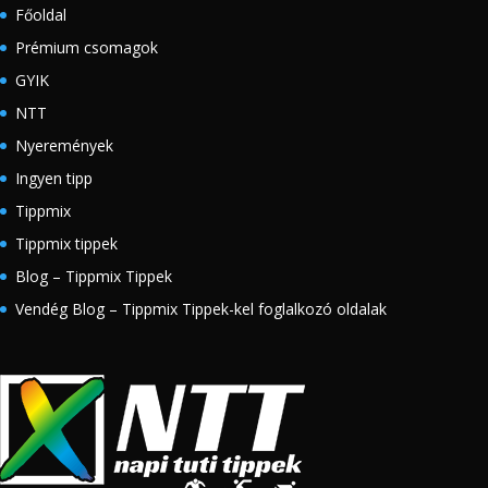
Főoldal
Prémium csomagok
GYIK
NTT
Nyeremények
Ingyen tipp
Tippmix
Tippmix tippek
Blog – Tippmix Tippek
Vendég Blog – Tippmix Tippek-kel foglalkozó oldalak