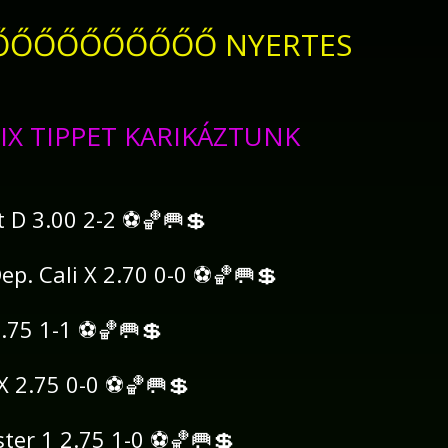
ŐŐŐŐŐŐŐŐŐŐ NYERTES
IX TIPPET KARIKÁZTUNK
 D 3.00 2-2
⚽
🏀
🥅
💲
ep. Cali X 2.70 0-0
⚽
🏀
🥅
💲
.75 1-1
⚽
🏀
🥅
💲
X 2.75 0-0
⚽
🏀
🥅
💲
ter 1 2.75 1-0
⚽
🏀
🥅
💲