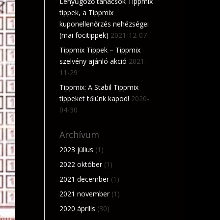
Lenyűgöző tanácsok Tippmix
tippek, a Tippmix
kuponellenőrzés nehézségei
(mai focitippek)
2021-12-07
Tippmix Tippek – Tippmix
szelvény ajánló akció
2021-
11-29
Tippmix: A Stabil Tippmix
tippeket tőlünk kapod!
2020-
04-30
Archívum
2023 július
(1)
2022 október
(1)
2021 december
(1)
2021 november
(1)
2020 április
(30)