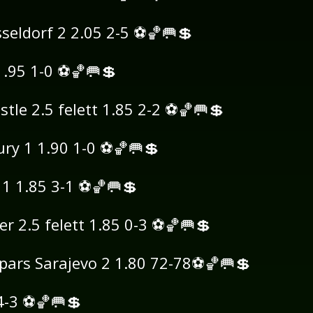
seldorf 2 2.05 2-5
⚽
🏀
🥅
💲
1.95 1-0
⚽
🏀
🥅
💲
tle 2.5 felett 1.85 2-2
⚽
🏀
🥅
💲
ury 1 1.90 1-0
⚽
🏀
🥅
💲
 1 1.85 3-1
⚽
🏀
🥅
💲
 2.5 felett 1.85 0-3
⚽
🏀
🥅
💲
pars Sarajevo 2 1.80 72-78
⚽
🏀
🥅
💲
4-3
⚽
🏀
🥅
💲