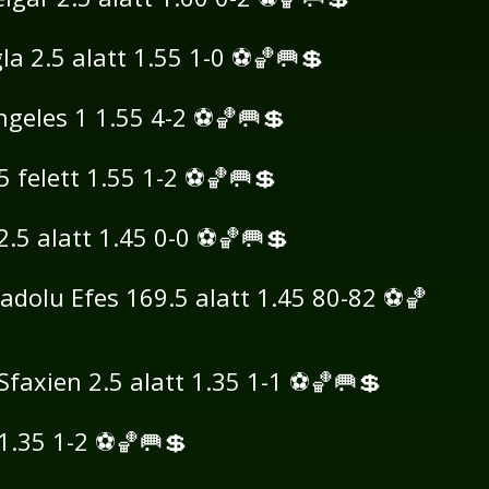
a 2.5 alatt 1.55 1-0
⚽
🏀
🥅
💲
geles 1 1.55 4-2
⚽
🏀
🥅
💲
5 felett 1.55 1-2
⚽
🏀
🥅
💲
.5 alatt 1.45 0-0
⚽
🏀
🥅
💲
dolu Efes 169.5 alatt 1.45 80-82
⚽
🏀
Sfaxien 2.5 alatt 1.35 1-1
⚽
🏀
🥅
💲
 1.35 1-2
⚽
🏀
🥅
💲