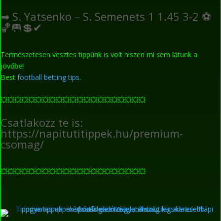
➡
S. Yatsenko – S. Semenets 1 1.45 3-2
⚽
🏀
🥅
💲
✔
Természetesen vesztes tippünk is volt hiszen mi sem látunk a
jövőbe!
Best
football betting tips
.
💥
💥
💥
💥
💥
💥
💥
💥
💥
💥
💥
💥
💥
💥
💥
💥
💥
💥
💥
💥
💥
Csatlakozz te is:
https://napitutitippek.hu/premium-
csomag/
💥
💥
💥
💥
💥
💥
💥
💥
💥
💥
💥
💥
💥
💥
💥
💥
💥
💥
💥
💥
💥