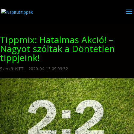
Tippmix: Hatalmas Akció! –
Nagyot szóltak a Döntetlen
tippjeink!
Szerző:
NTT
|
2020-04-13 09:03:32