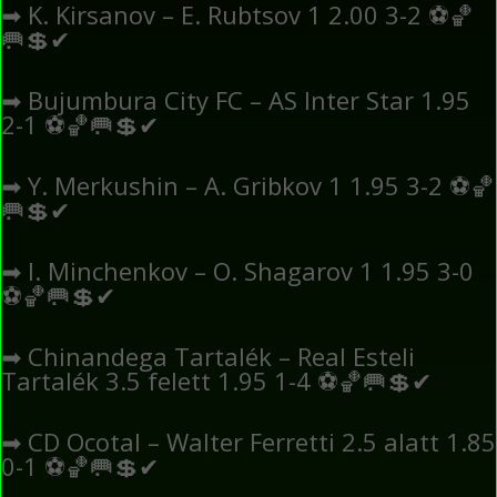
➡
K. Kirsanov – E. Rubtsov 1 2.00 3-2
⚽
🏀
🥅
💲
✔
➡
Bujumbura City FC – AS Inter Star 1.95
2-1
⚽
🏀
🥅
💲
✔
➡
Y. Merkushin – A. Gribkov 1 1.95 3-2
⚽
🏀
🥅
💲
✔
➡
I. Minchenkov – O. Shagarov 1 1.95 3-0
⚽
🏀
🥅
💲
✔
➡
Chinandega Tartalék – Real Esteli
Tartalék 3.5 felett 1.95 1-4
⚽
🏀
🥅
💲
✔
➡
CD Ocotal – Walter Ferretti 2.5 alatt 1.85
0-1
⚽
🏀
🥅
💲
✔