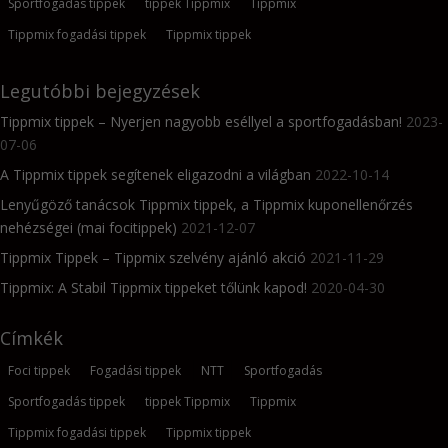
Sportfogadás tippek
tippek Tippmix
Tippmix
Tippmix fogadási tippek
Tippmix tippek
Legutóbbi bejegyzések
Tippmix tippek – Nyerjen nagyobb eséllyel a sportfogadásban!
2023-
07-06
A Tippmix tippek segítenek eligazodni a világban
2022-10-14
Lenyűgöző tanácsok Tippmix tippek, a Tippmix kuponellenőrzés
nehézségei (mai focitippek)
2021-12-07
Tippmix Tippek – Tippmix szelvény ajánló akció
2021-11-29
Tippmix: A Stabil Tippmix tippeket tőlünk kapod!
2020-04-30
Címkék
Foci tippek
Fogadási tippek
NTT
Sportfogadás
Sportfogadás tippek
tippek Tippmix
Tippmix
Tippmix fogadási tippek
Tippmix tippek