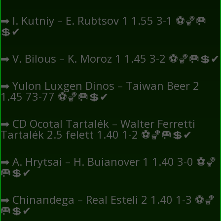
➡
I. Kutniy – E. Rubtsov 1 1.55 3-1
⚽
🏀
🥅
💲
✔
➡
V. Bilous – K. Moroz 1 1.45 3-2
⚽
🏀
🥅
💲
✔
➡
Yulon Luxgen Dinos – Taiwan Beer 2
1.45 73-77
⚽
🏀
🥅
💲
✔
➡
CD Ocotal Tartalék – Walter Ferretti
Tartalék 2.5 felett 1.40 1-2
⚽
🏀
🥅
💲
✔
➡
A. Hrytsai – H. Buianover 1 1.40 3-0
⚽
🏀
🥅
💲
✔
➡
Chinandega – Real Esteli 2 1.40 1-3
⚽
🏀
🥅
💲
✔