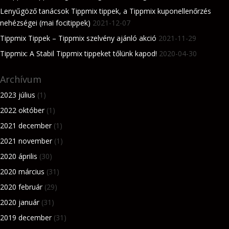
Lenyűgöző tanácsok Tippmix tippek, a Tippmix kuponellenőrzés
nehézségei (mai focitippek)
2021-12-07
Tippmix Tippek – Tippmix szelvény ajánló akció
2021-11-29
Tippmix: A Stabil Tippmix tippeket tőlünk kapod!
2020-04-30
Archívum
2023 július
(1)
2022 október
(1)
2021 december
(1)
2021 november
(1)
2020 április
(30)
2020 március
(31)
2020 február
(29)
2020 január
(31)
2019 december
(31)