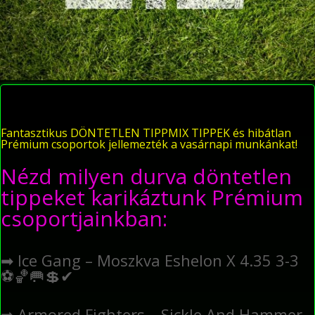
Fantasztikus DÖNTETLEN TIPPMIX TIPPEK és hibátlan
Prémium csoportok jellemezték a vasárnapi munkánkat!
Nézd milyen durva döntetlen
tippeket karikáztunk Prémium
csoportjainkban:
➡
Ice Gang – Moszkva Eshelon X 4.35 3-3
⚽
🏀
🥅
💲
✔
➡
Armored Fighters – Sickle And Hammer