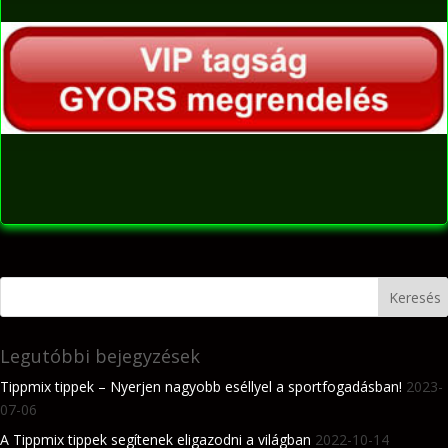
Legutóbbi bejegyzések
Tippmix tippek – Nyerjen nagyobb eséllyel a sportfogadásban!
2023-
07-06
A Tippmix tippek segítenek eligazodni a világban
2022-10-14