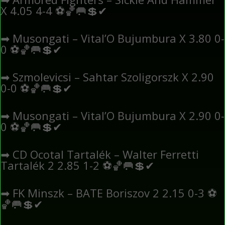
X 4.05 4-4
⚽
🏀
🥅
💲
✔
➡
Musongati – Vital’O Bujumbura X 3.80 0-
0
⚽
🏀
🥅
💲
✔
➡
Szmolevicsi – Sahtar Szoligorszk X 2.90
0-0
⚽
🏀
🥅
💲
✔
➡
Musongati – Vital’O Bujumbura X 2.90 0-
0
⚽
🏀
🥅
💲
✔
➡
CD Ocotal Tartalék – Walter Ferretti
Tartalék 2 2.85 1-2
⚽
🏀
🥅
💲
✔
➡
FK Minszk – BATE Boriszov 2 2.15 0-3
⚽
🏀
🥅
💲
✔