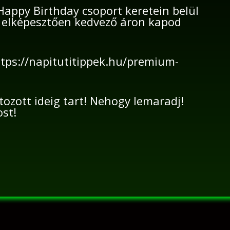
Happy Birthday csoport keretein belül
elképesztően kedvező áron kapod
ttps://napitutitippek.hu/premium-
tozott ideig tart! Nehogy lemaradj!
st!