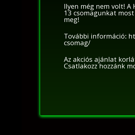
Ilyen még nem volt! A 
13 csomagunkat most 
meg!
További információ:
h
csomag/
Az akciós ajánlat korlá
Csatlakozz hozzánk mo