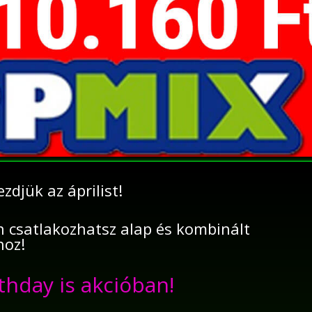
zdjük az áprilist!
n csatlakozhatsz alap és kombinált
hoz!
thday is akcióban!