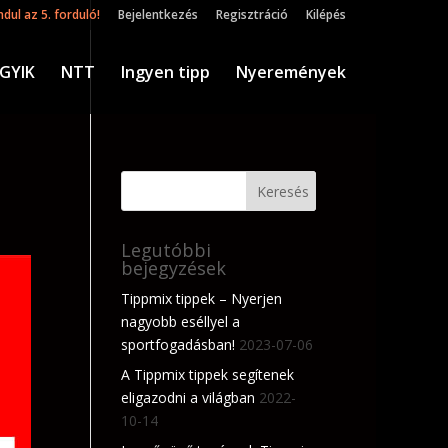
dul az 5. forduló!
Bejelentkezés
Regisztráció
Kilépés
GYIK
NTT
Ingyen tipp
Nyeremények
Legutóbbi
bejegyzések
Tippmix tippek – Nyerjen
nagyobb eséllyel a
sportfogadásban!
2023-07-06
A Tippmix tippek segítenek
eligazodni a világban
2022-
10-14