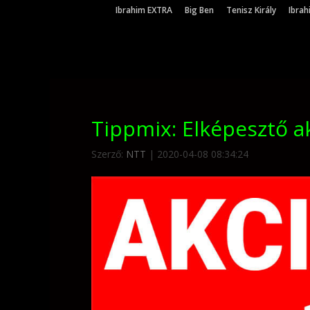
Ibrahim EXTRA
Big Ben
Tenisz Király
Ibrah
Tippmix: Elképesztő akc
Szerző:
NTT
|
2020-04-08 08:34:24