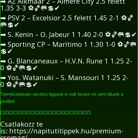
➡
AZ Alkmaar 2 – Almere City 2.5 felett
1.35 3-3
⚽
🏀
🥅
💲
✔
➡
PSV 2 – Excelsior 2.5 felett 1.45 2-1
⚽
🏀
🥅
💲
✔
➡
S. Kenin – O. Jabeur 1 1.40 2-0
⚽
🏀
🥅
💲
✔
➡
Sporting CP – Marítimo 1 1.30 1-0
⚽
🏀
🥅
💲
✔
➡
G. Blancaneaux – H.V.N. Rune 1 1.25 2-
0
⚽
🏀
🥅
💲
✔
➡
Yos. Watanuki – S. Mansouri 1 1.25 2-
0
⚽
🏀
🥅
💲
✔
Természetesen vesztes tippünk is volt hiszen mi sem látunk a
jövőbe!
💥
💥
💥
💥
💥
💥
💥
💥
💥
💥
💥
💥
💥
💥
💥
💥
💥
💥
💥
💥
💥
Csatlakozz te
is:
https://napitutitippek.hu/premium-
csomag/