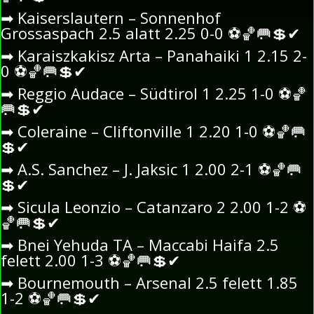
➡
Kaiserslautern – Sonnenhof
Grossaspach 2.5 alatt 2.25 0-0
⚽
🏀
🥅
💲
✔
➡
Karaiszkakisz Arta – Panahaiki 1 2.15 2-
0
⚽
🏀
🥅
💲
✔
➡
Reggio Audace – Südtirol 1 2.25 1-0
⚽
🏀
🥅
💲
✔
➡
Coleraine – Cliftonville 1 2.20 1-0
⚽
🏀
🥅
💲
✔
➡
A.S. Sanchez – J. Jaksic 1 2.00 2-1
⚽
🏀
🥅
💲
✔
➡
Sicula Leonzio – Catanzaro 2 2.00 1-2
⚽
🏀
🥅
💲
✔
➡
Bnei Yehuda TA – Maccabi Haifa 2.5
felett 2.00 1-3
⚽
🏀
🥅
💲
✔
➡
Bournemouth – Arsenal 2.5 felett 1.85
1-2
⚽
🏀
🥅
💲
✔