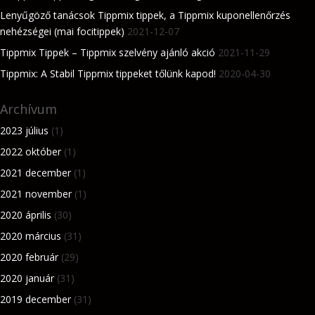
Lenyűgöző tanácsok Tippmix tippek, a Tippmix kuponellenőrzés
nehézségei (mai focitippek)
2021-12-07
Tippmix Tippek – Tippmix szelvény ajánló akció
2021-11-29
Tippmix: A Stabil Tippmix tippeket tőlünk kapod!
2020-04-30
Archívum
2023 július
(1)
2022 október
(1)
2021 december
(1)
2021 november
(1)
2020 április
(30)
2020 március
(31)
2020 február
(29)
2020 január
(31)
2019 december
(31)