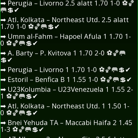
➡
Perugia – Livorno 2.5 alatt 1.70 1-0
⚽
🏀
🥅
💲
✔
➡
Atl. Kolkata – Northeast Utd. 2.5 alatt
1.70 1-0
⚽
🏀
🥅
💲
✔
➡
Umm al-Fahm – Hapoel Afula 1 1.70 1-
0
⚽
🏀
🥅
💲
✔
➡
A. Barty – P. Kvitova 1 1.70 2-0
⚽
🏀
🥅
💲
✔
➡
Perugia – Livorno 1 1.70 1-0
⚽
🏀
🥅
💲
✔
➡
Estoril – Benfica B 1 1.55 1-0
⚽
🏀
🥅
💲
✔
➡
U23Kolumbia – U23Venezuela 1 1.55 2-
1
⚽
🏀
🥅
💲
✔
➡
Atl. Kolkata – Northeast Utd. 1 1.50 1-
0
⚽
🏀
🥅
💲
✔
➡
Bnei Yehuda TA – Maccabi Haifa 2 1.45
1-3
⚽
🏀
🥅
💲
✔