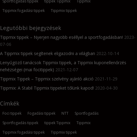
Sportfogadás tippek
tippek Tippmix
Tippmix
Tippmix fogadási tippek
Tippmix tippek
Legutóbbi bejegyzések
Tippmix tippek – Nyerjen nagyobb eséllyel a sportfogadásban!
2023-
07-06
A Tippmix tippek segítenek eligazodni a világban
2022-10-14
Lenyűgöző tanácsok Tippmix tippek, a Tippmix kuponellenőrzés
nehézségei (mai focitippek)
2021-12-07
Tippmix Tippek – Tippmix szelvény ajánló akció
2021-11-29
Tippmix: A Stabil Tippmix tippeket tőlünk kapod!
2020-04-30
Címkék
Foci tippek
Fogadási tippek
NTT
Sportfogadás
Sportfogadás tippek
tippek Tippmix
Tippmix
Tippmix fogadási tippek
Tippmix tippek