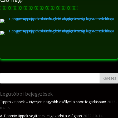
💥
💥
💥
💥
💥
💥
💥
💥
💥
💥
💥
💥
💥
💥
💥
💥
💥
💥
💥
💥
💥
Legutóbbi bejegyzések
Tippmix tippek – Nyerjen nagyobb eséllyel a sportfogadásban!
2023-
07-06
A Tippmix tippek segítenek eligazodni a világban
2022-10-14