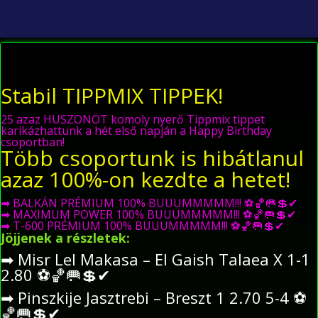
Stabil TIPPMIX TIPPEK!
25 azaz HUSZONÖT komoly nyerő Tippmix tippet
karikázhattunk a hét első napján a Happy Birthday
csoportban!
Több csoportunk is hibátlanul
azaz 100%-on kezdte a hetet!
➡
BALKÁN PRÉMIUM 100% BUUUMMMMM!!!
⚽
🏀
🥅
💲
✔
➡
MAXIMUM POWER 100% BUUUMMMMM!!!
⚽
🏀
🥅
💲
✔
➡
T-600 PRÉMIUM 100% BUUUMMMMM!!!
⚽
🏀
🥅
💲
✔
Jöjjenek a részletek:
➡
Misr Lel Makasa – El Gaish Talaea X 1-1
2.80
⚽
🏀
🥅
💲
✔
➡
Pinszkije Jasztrebi – Breszt 1 2.70 5-4
⚽
🏀
🥅
💲
✔