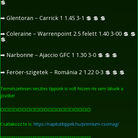
💲
➡
Glentoran – Carrick 1 1.45 3-1
💲
💲
💲
➡
Coleraine – Warrenpoint 2.5 felett 1.40 3-00
💲
💲
💲
➡
Narbonne – Ajaccio GFC 1 1.30 3-0
💲
💲
💲
➡
Feröer-szigetek – Románia 2 1.22 0-3
💲
💲
💲
Természetesen vesztes tippünk is volt hiszen mi sem látunk a
jövőbe!
💥
💥
💥
💥
💥
💥
💥
💥
💥
💥
💥
💥
💥
💥
💥
💥
💥
💥
💥
💥
💥
Csatlakozz te is:
https://napitutitippek.hu/premium-csomag/