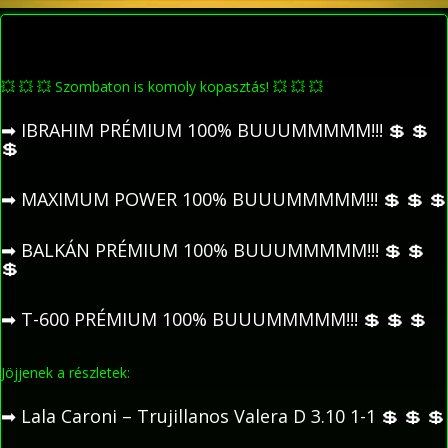
💥
💥
💥
Szombaton is komoly kopasztás!
💥
💥
💥
➡
IBRAHIM PRÉMIUM 100% BUUUMMMMM!!!
💲
💲
💲
➡
MAXIMUM POWER 100% BUUUMMMMM!!!
💲
💲
💲
➡
BALKÁN PRÉMIUM 100% BUUUMMMMM!!!
💲
💲
💲
➡
T-600 PRÉMIUM 100% BUUUMMMMM!!!
💲
💲
💲
Jöjjenek a részletek:
➡
Lala Caroni – Trujillanos Valera D 3.10 1-1
💲
💲
💲