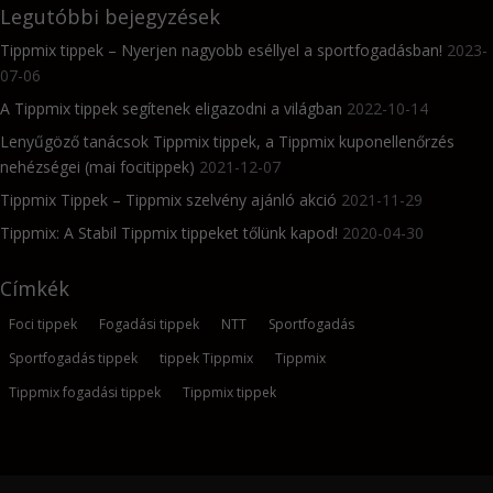
Legutóbbi bejegyzések
Tippmix tippek – Nyerjen nagyobb eséllyel a sportfogadásban!
2023-
07-06
A Tippmix tippek segítenek eligazodni a világban
2022-10-14
Lenyűgöző tanácsok Tippmix tippek, a Tippmix kuponellenőrzés
nehézségei (mai focitippek)
2021-12-07
Tippmix Tippek – Tippmix szelvény ajánló akció
2021-11-29
Tippmix: A Stabil Tippmix tippeket tőlünk kapod!
2020-04-30
Címkék
Foci tippek
Fogadási tippek
NTT
Sportfogadás
Sportfogadás tippek
tippek Tippmix
Tippmix
Tippmix fogadási tippek
Tippmix tippek