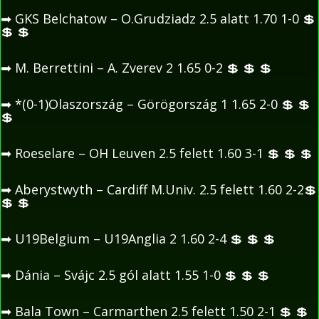
➡
GKS Belchatow – O.Grudziadz 2.5 alatt 1.70 1-0
💲
💲
💲
➡
M. Berrettini – A. Zverev 2 1.65 0-2
💲
💲
💲
➡
*(0-1)Olaszország – Görögország 1 1.65 2-0
💲
💲
💲
➡
Roeselare – OH Leuven 2.5 felett 1.60 3-1
💲
💲
💲
➡
Aberystwyth – Cardiff M.Univ. 2.5 felett 1.60 2-2
💲
💲
💲
➡
U19Belgium – U19Anglia 2 1.60 2-4
💲
💲
💲
➡
Dánia – Svájc 2.5 gól alatt 1.55 1-0
💲
💲
💲
➡
Bala Town – Carmarthen 2.5 felett 1.50 2-1
💲
💲