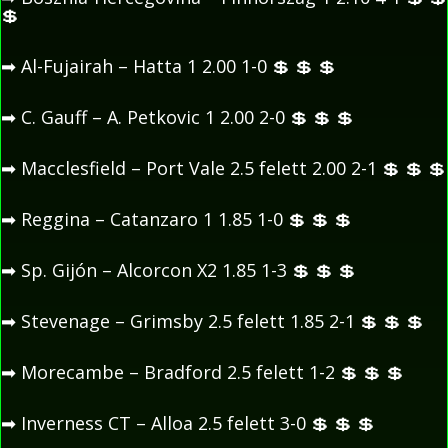
💲
➡
Al-Fujairah – Hatta 1 2.00 1-0
💲
💲
💲
➡
C. Gauff – A. Petkovic 1 2.00 2-0
💲
💲
💲
➡
Macclesfield – Port Vale 2.5 felett 2.00 2-1
💲
💲
💲
➡
Reggina – Catanzaro 1 1.85 1-0
💲
💲
💲
➡
Sp. Gijón – Alcorcon X2 1.85 1-3
💲
💲
💲
➡
Stevenage – Grimsby 2.5 felett 1.85 2-1
💲
💲
💲
➡
Morecambe – Bradford 2.5 felett 1-2
💲
💲
💲
➡
Inverness CT – Alloa 2.5 felett 3-0
💲
💲
💲