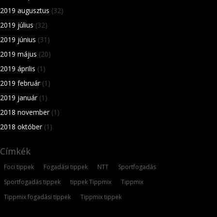
2019 augusztus
(32)
2019 július
(32)
2019 június
(31)
2019 május
(20)
2019 április
(1)
2019 február
(1)
2019 január
(1)
2018 november
(1)
2018 október
(1)
Címkék
Foci tippek
Fogadási tippek
NTT
Sportfogadás
Sportfogadás tippek
tippek Tippmix
Tippmix
Tippmix fogadási tippek
Tippmix tippek