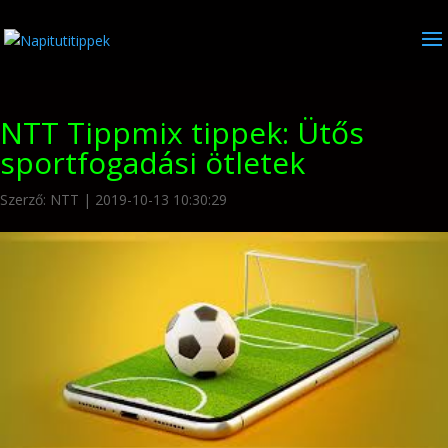
NTT Tippmix tippek: Ütős
sportfogadási ötletek
Szerző:
NTT
|
2019-10-13 10:30:29