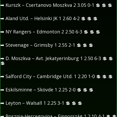
➡
Kurszk – Csertanovo Moszkva 2 3.05 0-1
💲
💲
💲
➡
Aland Utd. – Helsinki JK 1 2.60 4-2
💲
💲
💲
➡
NY Rangers – Edmonton 2 2.50 6-3
💲
💲
💲
➡
Stevenage – Grimsby 1 2.55 2-1
💲
💲
💲
➡
D. Moszkva – Avt. Jekatyerinburg 1 2.50 6-3
💲
💲
💲
➡
Salford City – Cambridge Utd. 1 2.20 1-0
💲
💲
💲
➡
Eskilsminne – Skövde 1 2.25 2-0
💲
💲
💲
➡
Leyton – Walsall 1 2.25 3-1
💲
💲
💲
➡
Bosznia-Hercegovina – Finnország 1 2.10 4-1
💲
💲