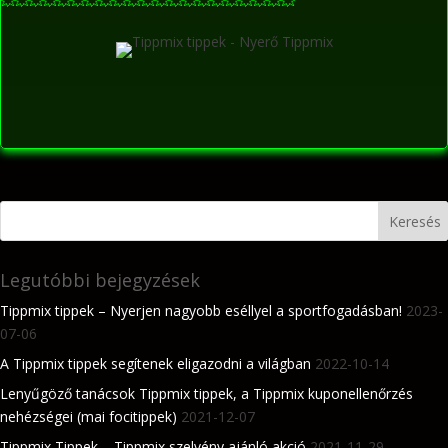
💥
💥
💥
💥
💥
💥
💥
💥
💥
💥
💥
💥
💥
💥
💥
💥
💥
💥
💥
💥
💥
Legutóbbi bejegyzések
Tippmix tippek – Nyerjen nagyobb eséllyel a sportfogadásban!
2023-
07-06
A Tippmix tippek segítenek eligazodni a világban
2022-10-14
Lenyűgöző tanácsok Tippmix tippek, a Tippmix kuponellenőrzés
nehézségei (mai focitippek)
2021-12-07
Tippmix Tippek – Tippmix szelvény ajánló akció
2021-11-29