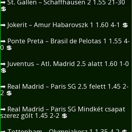
➡
St. Gallen – Schaffhausen 2 1.55 21-30
💲
➡
Jokerit – Amur Habarovszk 1 1.60 4-1
💲
➡
Ponte Preta – Brasil de Pelotas 1 1.55 4-
0
💲
➡
Juventus – Atl. Madrid 2.5 alatt 1.60 1-0
💲
➡
Real Madrid – Paris SG 2.5 felett 1.45 2-
2
💲
➡
Real Madrid – Paris SG Mindkét csapat
szerez gólt 1.45 2-2
💲
➡
Tottenham – Olympiakosz 1 1.35 4-2
💲