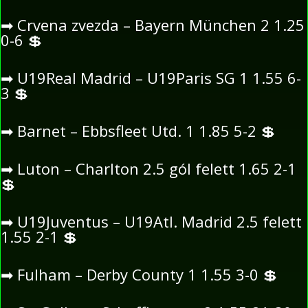
➡
Crvena zvezda – Bayern München 2 1.25
0-6
💲
➡
U19Real Madrid – U19Paris SG 1 1.55 6-
3
💲
➡
Barnet – Ebbsfleet Utd. 1 1.85 5-2
💲
➡
Luton – Charlton 2.5 gól felett 1.65 2-1
💲
➡
U19Juventus – U19Atl. Madrid 2.5 felett
1.55 2-1
💲
➡
Fulham – Derby County 1 1.55 3-0
💲