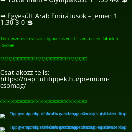
➡
Egyesült Arab Emirátusok – Jemen 1
1.30 3-0
💲
Természetesen vesztes tippünk is volt hiszen mi sem látunk a
jövőbe!
💥
💥
💥
💥
💥
💥
💥
💥
💥
💥
💥
💥
💥
💥
💥
💥
💥
💥
💥
💥
💥
Csatlakozz te is:
https://napitutitippek.hu/premium-
csomag/
💥
💥
💥
💥
💥
💥
💥
💥
💥
💥
💥
💥
💥
💥
💥
💥
💥
💥
💥
💥
💥