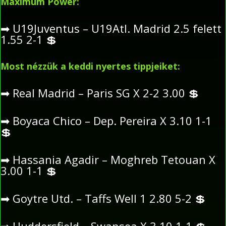
Maximum Power:
➡
U19Juventus – U19Atl. Madrid 2.5 felett
1.55 2-1
💲
Most nézzük a keddi nyertes tippjeiket:
➡
Real Madrid – Paris SG X 2-2 3.00
💲
➡
Boyaca Chico – Dep. Pereira X 3.10 1-1
💲
➡
Hassania Agadir – Moghreb Tetouan X
3.00 1-1
💲
➡
Goytre Utd. – Taffs Well 1 2.80 5-2
💲