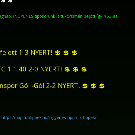
💲
💲
gnapi INGYENES tippsorunk is tükörsimán bejött így 4.53-as
felett 1-3 NYERT!
💲
💲
💲
FC 1 1.40 2-0 NYERT!
💲
💲
💲
nspor Gól -Gól 2-2 NYERT!
💲
💲
💲
:
https://napitutitippek.hu/ingyenes-tippmix-tippek/