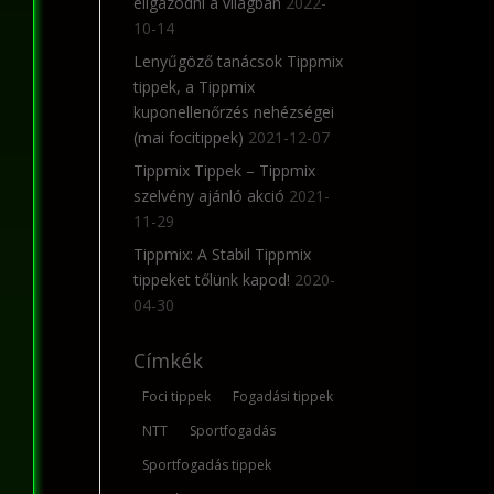
eligazodni a világban
2022-
10-14
Lenyűgöző tanácsok Tippmix
tippek, a Tippmix
kuponellenőrzés nehézségei
(mai focitippek)
2021-12-07
Tippmix Tippek – Tippmix
szelvény ajánló akció
2021-
11-29
Tippmix: A Stabil Tippmix
tippeket tőlünk kapod!
2020-
04-30
Címkék
Foci tippek
Fogadási tippek
NTT
Sportfogadás
Sportfogadás tippek