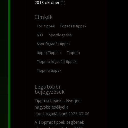
2018 október
(1)
Címkék
Foci tippek
Fogadási tippek
NTT
Sportfogadás
Sportfogadás tippek
tippek Tippmix
Tippmix
Tippmix fogadási tippek
Tippmix tippek
Legutóbbi
bejegyzések
Tippmix tippek – Nyerjen
nagyobb eséllyel a
sportfogadásban!
2023-07-06
A Tippmix tippek segítenek