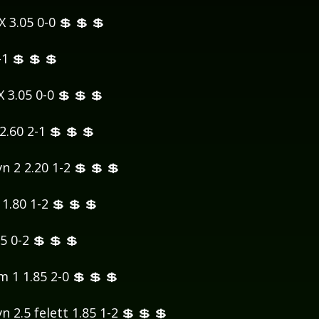
X 3.05 0-0
💲
💲
💲
-1
💲
💲
💲
X 3.05 0-0
💲
💲
💲
2.60 2-1
💲
💲
💲
n 2 2.20 1-2
💲
💲
💲
 1.80 1-2
💲
💲
💲
95 0-2
💲
💲
💲
m 1 1.85 2-0
💲
💲
💲
 2.5 felett 1.85 1-2
💲
💲
💲