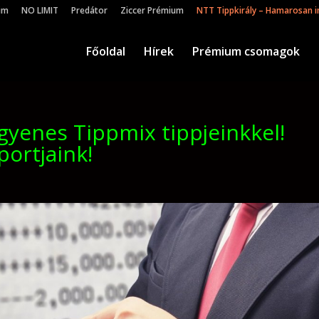
im
NO LIMIT
Predátor
Ziccer Prémium
NTT Tippkirály – Hamarosan in
Főoldal
Hírek
Prémium csomagok
gyenes Tippmix tippjeinkkel!
ortjaink!