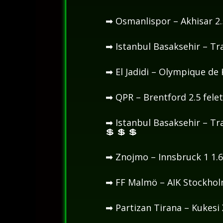
➡
Osmanlispor – Akhisar 2.5
➡
Istanbul Basaksehir – Tra
➡
El Jadidi – Olympique de 
➡
QPR – Brentford 2.5 felet
➡
Istanbul Basaksehir – Tr
💲
💲
💲
➡
Znojmo – Innsbruck 1 1.
➡
FF Malmö – AIK Stockholm
➡
Partizan Tirana – Kukesi 