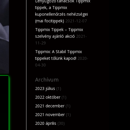
Lenyűgöző tanácsok Tippmix
tippek, a Tippmix
kuponellenőrzés nehézségei
(mai focitippek)
2021-12-07
Tippmix Tippek – Tippmix
szelvény ajánló akció
2021-
11-29
Tippmix: A Stabil Tippmix
tippeket tőlünk kapod!
2020-
04-30
Archívum
2023 július
(1)
2022 október
(1)
2021 december
(1)
2021 november
(1)
2020 április
(30)