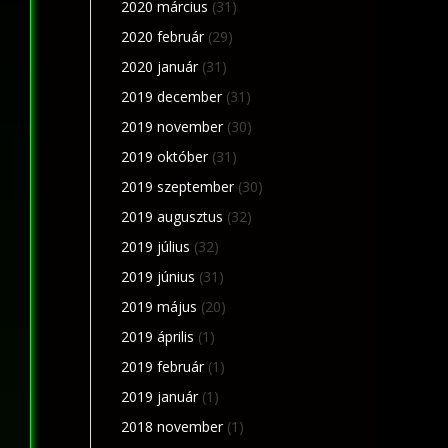
2020 március
(31)
2020 február
(29)
2020 január
(31)
2019 december
(31)
2019 november
(30)
2019 október
(31)
2019 szeptember
(30)
2019 augusztus
(32)
2019 július
(32)
2019 június
(31)
2019 május
(20)
2019 április
(1)
2019 február
(1)
2019 január
(1)
2018 november
(1)