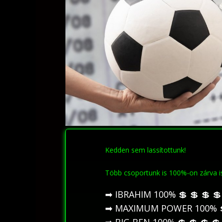
Kedden sem lassítottunk!
Több csoportunk is 100%-on zárva i
➡
IBRAHIM 100%
💲
💲
💲
💲
➡
MAXIMUM POWER 100%