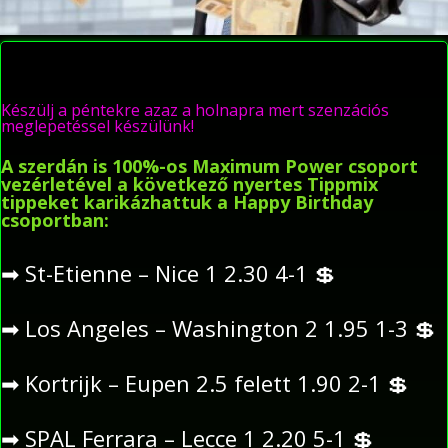
Készülj a péntekre azaz a holnapra mert szenzációs
meglepetéssel készülünk!
A szerdán is 100%-os Maximum Power csoport
vezérletével a következő nyertes Tippmix
tippeket karikázhattuk a Happy Birthday
csoportban:
➡
St-Etienne – Nice 1 2.30 4-1
💲
➡
Los Angeles – Washington 2 1.95 1-3
💲
➡
Kortrijk – Eupen 2.5 felett 1.90 2-1
💲
➡
SPAL Ferrara – Lecce 1 2.20 5-1
💲