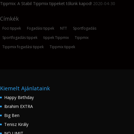
Tippmix: A Stabil Tippmix tippeket tőlünk kapod!
2020-04-30
Címkék
Foci tippek
Fogadási tippek
NTT
Sportfogadás
Sportfogadás tippek
tippek Tippmix
Tippmix
Tippmix fogadási tippek
Tippmix tippek
Kiemelt Ajánlataink
Happy Birthday
Ibrahim EXTRA
Big Ben
Tenisz Király
NO LIMIT