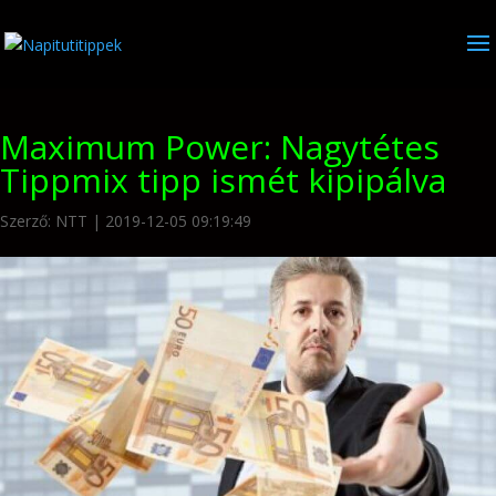
Maximum Power: Nagytétes
Tippmix tipp ismét kipipálva
Szerző:
NTT
|
2019-12-05 09:19:49