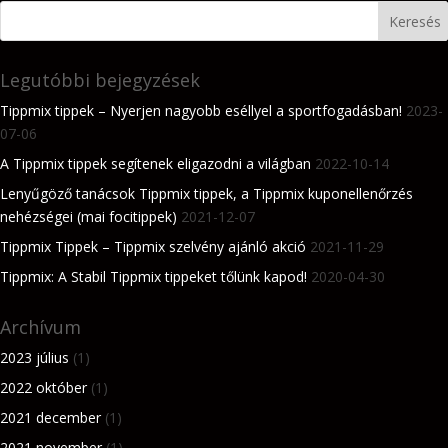
Legutóbbi bejegyzések
Tippmix tippek – Nyerjen nagyobb eséllyel a sportfogadásban!
2023-
07-06
A Tippmix tippek segítenek eligazodni a világban
2022-10-14
Lenyűgöző tanácsok Tippmix tippek, a Tippmix kuponellenőrzés
nehézségei (mai focitippek)
2021-12-07
Tippmix Tippek – Tippmix szelvény ajánló akció
2021-11-29
Tippmix: A Stabil Tippmix tippeket tőlünk kapod!
2020-04-30
Archívum
2023 július
(1)
2022 október
(1)
2021 december
(1)
2021 november
(1)