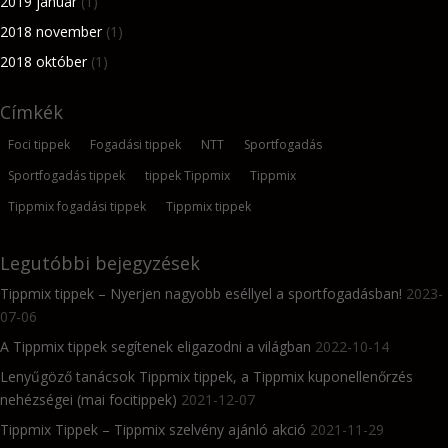
2019 január
(1)
2018 november
(1)
2018 október
(1)
Címkék
Foci tippek
Fogadási tippek
NTT
Sportfogadás
Sportfogadás tippek
tippek Tippmix
Tippmix
Tippmix fogadási tippek
Tippmix tippek
Legutóbbi bejegyzések
Tippmix tippek – Nyerjen nagyobb eséllyel a sportfogadásban!
2023-
07-06
A Tippmix tippek segítenek eligazodni a világban
2022-10-14
Lenyűgöző tanácsok Tippmix tippek, a Tippmix kuponellenőrzés
nehézségei (mai focitippek)
2021-12-07
Tippmix Tippek – Tippmix szelvény ajánló akció
2021-11-29