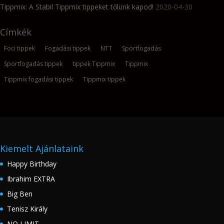
Tippmix: A Stabil Tippmix tippeket tőlünk kapod!
2020-04-30
Címkék
Foci tippek
Fogadási tippek
NTT
Sportfogadás
Sportfogadás tippek
tippek Tippmix
Tippmix
Tippmix fogadási tippek
Tippmix tippek
Kiemelt Ajánlataink
Happy Birthday
Ibrahim EXTRA
Big Ben
Tenisz Király
NO LIMIT