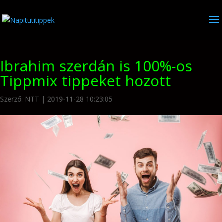
Ibrahim szerdán is 100%-os
Tippmix tippeket hozott
Szerző:
NTT
|
2019-11-28 10:23:05