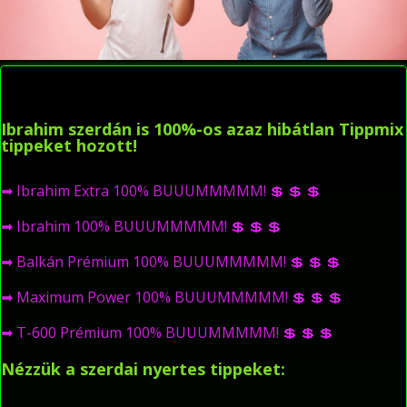
Ibrahim szerdán is 100%-os azaz hibátlan Tippmix
tippeket hozott!
➡
Ibrahim Extra 100% BUUUMMMMM!
💲
💲
💲
➡
Ibrahim 100% BUUUMMMMM!
💲
💲
💲
➡
Balkán Prémium 100% BUUUMMMMM!
💲
💲
💲
➡
Maximum Power 100% BUUUMMMMM!
💲
💲
💲
➡
T-600 Prémium 100% BUUUMMMMM!
💲
💲
💲
Nézzük a szerdai nyertes tippeket: