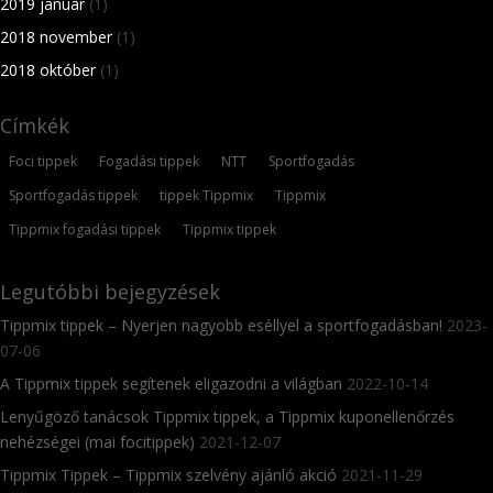
2019 január
(1)
2018 november
(1)
2018 október
(1)
Címkék
Foci tippek
Fogadási tippek
NTT
Sportfogadás
Sportfogadás tippek
tippek Tippmix
Tippmix
Tippmix fogadási tippek
Tippmix tippek
Legutóbbi bejegyzések
Tippmix tippek – Nyerjen nagyobb eséllyel a sportfogadásban!
2023-
07-06
A Tippmix tippek segítenek eligazodni a világban
2022-10-14
Lenyűgöző tanácsok Tippmix tippek, a Tippmix kuponellenőrzés
nehézségei (mai focitippek)
2021-12-07
Tippmix Tippek – Tippmix szelvény ajánló akció
2021-11-29