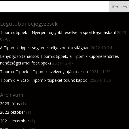
Legutóbbi bejegyzések
Tippmix tippek – Nyerjen nagyobb eséllyel a sportfogadásban!
2023-
07-06
A Tippmix tippek segítenek eligazodni a világban
2022-10-14
Lenyűgöző tanácsok Tippmix tippek, a Tippmix kuponellenőrzés
nehézségei (mai focitippek)
2021-12-07
Tippmix Tippek – Tippmix szelvény ajánló akció
2021-11-29
Tippmix: A Stabil Tippmix tippeket tőlünk kapod!
2020-04-30
Archívum
2023 július
(1)
2022 október
(1)
2021 december
(1)