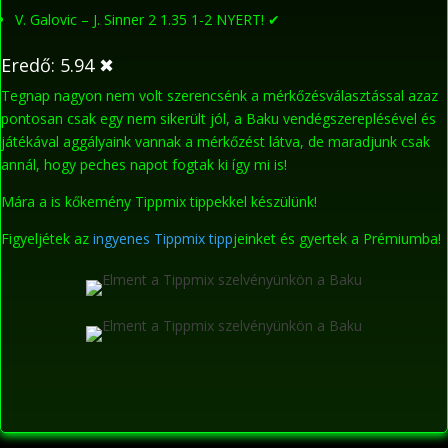
V. Galovic – J. Sinner 2 1.35 1-2 NYERT!
✔
Eredő: 5.94
✖
Tegnap nagyon nem volt szerencsénk a mérkőzésválasztással azaz
pontosan csak egy nem sikerült jól, a Baku vendégszereplésével és
játékával aggályaink vannak a mérkőzést látva, de maradjunk csak
annál, hogy peches napot fogtak ki így mi is!
Mára a is kőkemény Tippmix tippekkel készülünk!
Figyeljétek az
ingyenes Tippmix tipp
jeinket és gyertek a Prémiumba!