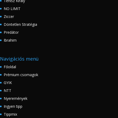
Tenisz Király
NO LIMIT
Ziccer
Döntetlen Stratégia
Predátor
Ibrahim
Navigációs menü
Főoldal
Prémium csomagok
GYIK
NTT
Nyeremények
Ingyen tipp
Tippmix