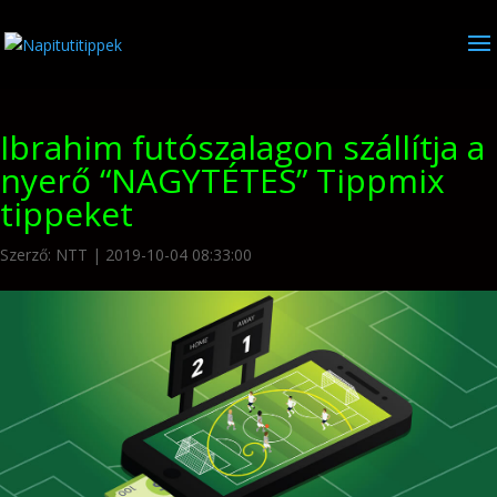
Ibrahim futószalagon szállítja a
nyerő “NAGYTÉTES” Tippmix
tippeket
Szerző:
NTT
|
2019-10-04 08:33:00