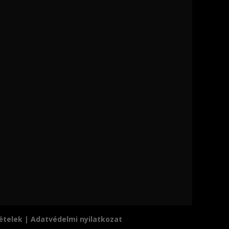
ételek
|
Adatvédelmi nyilatkozat