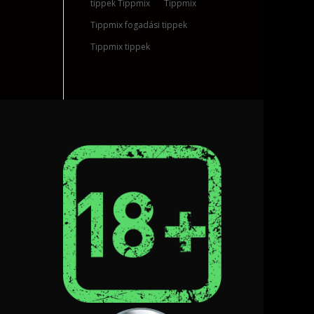
tippek Tippmix
Tippmix
Tippmix fogadási tippek
Tippmix tippek