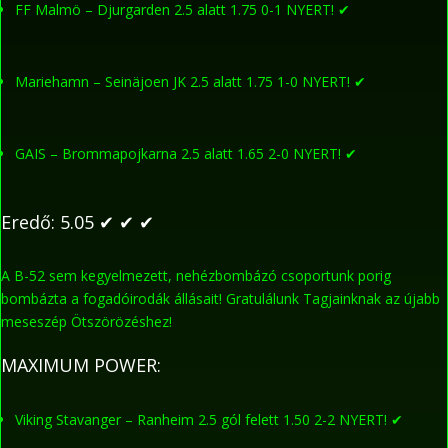
FF Malmö – Djurgarden 2.5 alatt 1.75 0-1 NYERT!
✔
Mariehamn – Seinäjoen JK 2.5 alatt 1.75 1-0 NYERT!
✔
GAIS – Brommapojkarna 2.5 alatt 1.65 2-0 NYERT!
✔
Eredő: 5.05
✔
✔
✔
A B-52 sem kegyelmezett, nehézbombázó csoportunk porig
bombázta a fogadóirodák állásait!
Gratulálunk
Tagjainknak az újabb
meseszép Ötszörözéshez!
MAXIMUM POWER:
Viking Stavanger – Ranheim 2.5 gól felett 1.50 2-2 NYERT! ✔