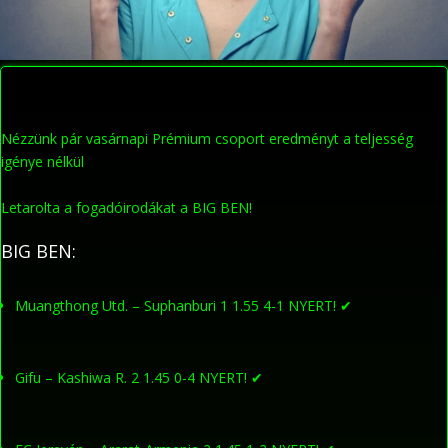
Nézzünk pár vasárnapi Prémium csoport eredményt a teljesség
igénye nélkül
Letarolta a fogadóirodákat a BIG BEN!
BIG BEN:
Muangthong Utd. – Suphanburi 1 1.55 4-1 NYERT!
✔
Gifu – Kashiwa R. 2 1.45 0-4 NYERT!
✔