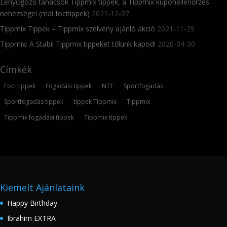
Lenyűgöző tanácsok Tippmix tippek, a Tippmix kuponellenőrzés
nehézségei (mai focitippek)
2021-12-07
Tippmix Tippek – Tippmix szelvény ajánló akció
2021-11-29
Tippmix: A Stabil Tippmix tippeket tőlünk kapod!
2020-04-30
Címkék
Foci tippek
Fogadási tippek
NTT
Sportfogadás
Sportfogadás tippek
tippek Tippmix
Tippmix
Tippmix fogadási tippek
Tippmix tippek
Kiemelt Ajánlataink
Happy Birthday
Ibrahim EXTRA