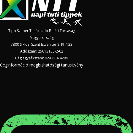
Tipp Szuper Tanácsadó Betéti Társaság
Magyarország
7800 Siklós, Szent István tér 8. Pf.:123
Adószám: 25013133-2-02
Cégjegyzékszám: 02-06-074289
Ceginformáció megbizhatósági tanusitvány