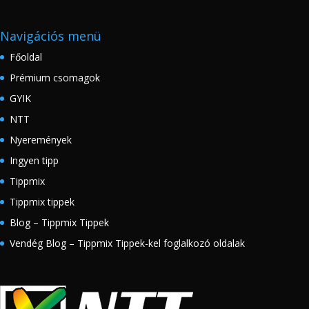
Navigációs menü
Főoldal
Prémium csomagok
GYIK
NTT
Nyeremények
Ingyen tipp
Tippmix
Tippmix tippek
Blog – Tippmix Tippek
Vendég Blog – Tippmix Tippek-kel foglalkozó oldalak