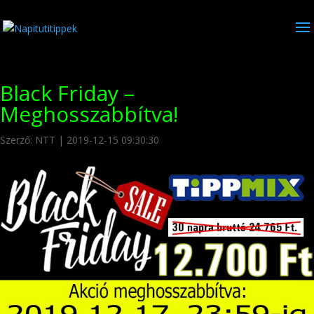
Black Friday –
Meghosszabbítva!
Szerző:
NTT
|
2019-12-15 09:30:30