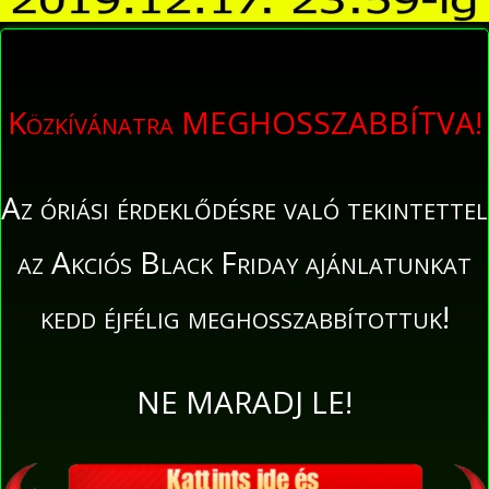
Közkívánatra MEGHOSSZABBÍTVA!
Az óriási érdeklődésre való tekintettel
az Akciós Black Friday ajánlatunkat
kedd éjfélig meghosszabbítottuk!
NE MARADJ LE!