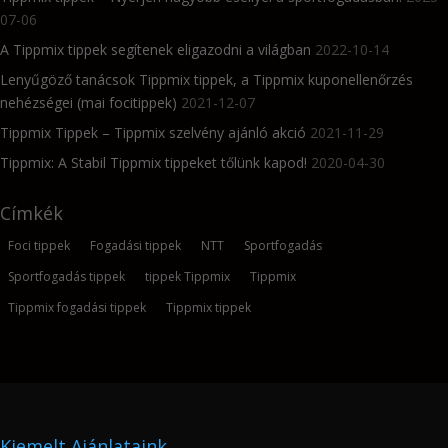
07-06
A Tippmix tippek segítenek eligazodni a világban
2022-10-14
Lenyűgöző tanácsok Tippmix tippek, a Tippmix kuponellenőrzés
nehézségei (mai focitippek)
2021-12-07
Tippmix Tippek – Tippmix szelvény ajánló akció
2021-11-29
Tippmix: A Stabil Tippmix tippeket tőlünk kapod!
2020-04-30
Címkék
Foci tippek
Fogadási tippek
NTT
Sportfogadás
Sportfogadás tippek
tippek Tippmix
Tippmix
Tippmix fogadási tippek
Tippmix tippek
Kiemelt Ajánlataink