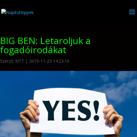
BIG BEN: Letaroljuk a
fogadóirodákat
Szerző:
NTT
|
2019-11-23 14:23:16