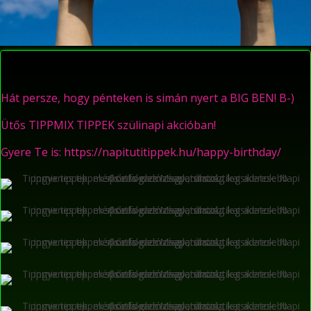
Hát persze, hogy pénteken is simán nyert a BIG BEN! B-)
Ütős TIPPMIX TIPPEK szülinapi akcióban!
Gyere Te is:
https://napitutitippek.hu/happy-birthday/