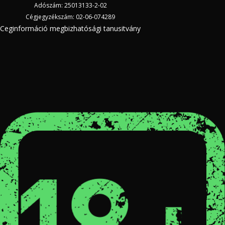
Adószám: 25013133-2-02
Cégjegyzékszám: 02-06-074289
Ceginformáció megbizhatósági tanusitvány