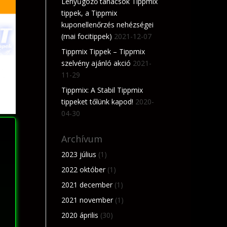
Lenyűgöző tanácsok Tippmix
tippek, a Tippmix
kuponellenőrzés nehézségei
(mai focitippek)
2021-12-07
Tippmix Tippek – Tippmix
szelvény ajánló akció
2021-
11-29
Tippmix: A Stabil Tippmix
tippeket tőlünk kapod!
2020-
04-30
Archívum
2023 július
(1)
2022 október
(1)
2021 december
(1)
2021 november
(1)
2020 április
(30)