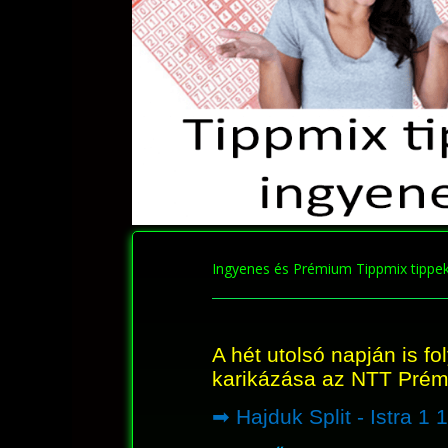
Ingyenes és Prémium Tippmix tippek:
A hét utolsó napján is fo
karikázása az NTT Prém
➡ Hajduk Split - Istra 1