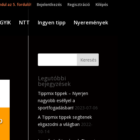
dul az 5. forduló!
Bejelentkezés
Regisztráció
Kilépés
GYIK
NTT
Ingyen tipp
Nyeremények
Legutóbbi
bejegyzések
Tippmix tippek – Nyerjen
nagyobb eséllyel a
sportfogadásban!
2023-07-06
A Tippmix tippek segítenek
eligazodni a világban
2022-
10-14