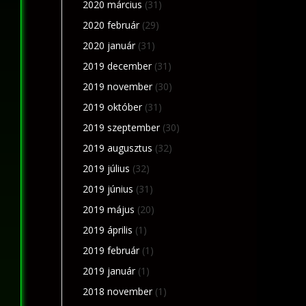
2020 március
(31)
2020 február
(29)
2020 január
(31)
2019 december
(31)
2019 november
(30)
2019 október
(31)
2019 szeptember
(30)
2019 augusztus
(32)
2019 július
(32)
2019 június
(31)
2019 május
(20)
2019 április
(1)
2019 február
(1)
2019 január
(1)
2018 november
(1)