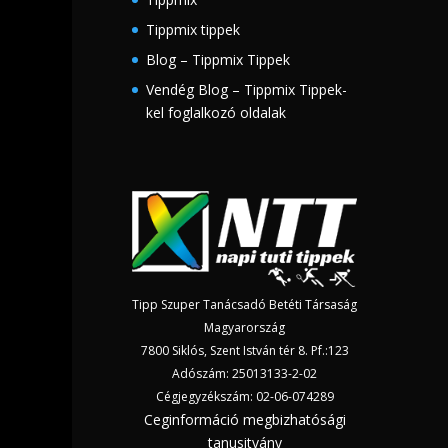
Tippmix tippek
Blog – Tippmix Tippek
Vendég Blog – Tippmix Tippek-
kel foglalkozó oldalak
Tipp Szuper Tanácsadó Betéti Társaság
Magyarország
7800 Siklós, Szent István tér 8. Pf.:123
Adószám: 25013133-2-02
Cégjegyzékszám: 02-06-074289
Ceginformáció megbizhatósági
tanusitvány