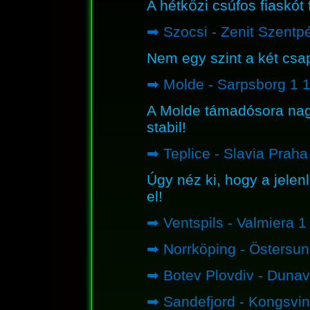
ő
A hétk
zi csúfos fiaskót
➡ Szocsi - Zenit Szentp
Nem egy szint a két csa
➡ Molde - Sarpsborg
1 
A Molde támadósora nag
stabil!
➡ Teplice - Slavia Prah
Úgy néz ki, hogy a jelenl
el!
➡ Ventspils - Valmiera 
➡ Norrköping - Östersu
➡ Botev Plovdiv - Duna
➡ Sandefjord - Kongsvi