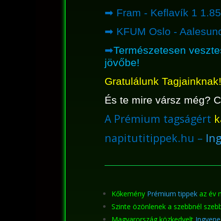
➡ Fram - Keflavík 1 1.8
➡ KFUM Oslo - Aalesund
➡
Természetesen vesztes 
ő
jöv
be!
Gratulálunk Tagjainknak
És te mire vársz még? 
A Prémium tagságért
k
napitutitippek.hu –
In
Kőkemény
Prémium tippek
az év 
Szinte özönlenek a szebbnél sze
Magyarország közkedvelt
Ingyene