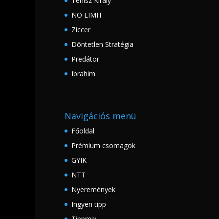
Tenisz Király
NO LIMIT
Ziccer
Döntetlen Stratégia
Predátor
Ibrahim
Navigációs menü
Főoldal
Prémium csomagok
GYIK
NTT
Nyeremények
Ingyen tipp
Tippmix