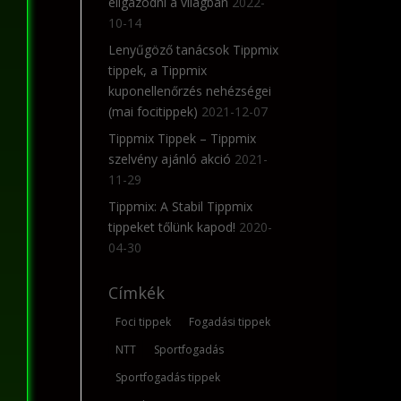
eligazodni a világban
2022-
10-14
Lenyűgöző tanácsok Tippmix
tippek, a Tippmix
kuponellenőrzés nehézségei
(mai focitippek)
2021-12-07
Tippmix Tippek – Tippmix
szelvény ajánló akció
2021-
11-29
Tippmix: A Stabil Tippmix
tippeket tőlünk kapod!
2020-
04-30
Címkék
Foci tippek
Fogadási tippek
NTT
Sportfogadás
Sportfogadás tippek