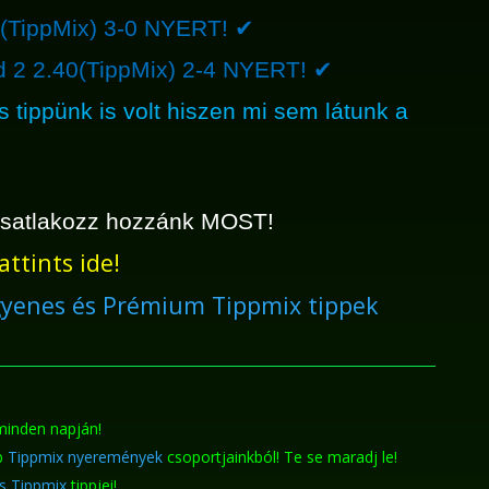
5(TippMix) 3-0 NYERT! ✔
 2 2.40(TippMix) 2-4 NYERT! ✔
tippünk is volt hiszen mi sem látunk a
!
Csatlakozz hozzánk MOST!
attints ide!
gyenes és Prémium Tippmix tippek
minden napján!
bb
Tippmix nyeremények
csoportjainkból! Te se maradj le!
s Tippmix
tippjei!