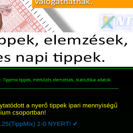
 Tippmix tippek, mérkőzés elemzések, statisztikai adatok:
ő
ű
lytatódott a nyer
tippek ipari mennyiség
ium csoportban!
 1.25(TippMix) 2-0 NYERT! ✔