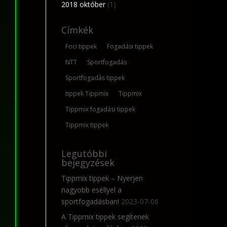
2018 október
(1)
Címkék
Foci tippek
Fogadási tippek
NTT
Sportfogadás
Sportfogadás tippek
tippek Tippmix
Tippmix
Tippmix fogadási tippek
Tippmix tippek
Legutóbbi
bejegyzések
Tippmix tippek – Nyerjen
nagyobb eséllyel a
sportfogadásban!
2023-07-06
A Tippmix tippek segítenek