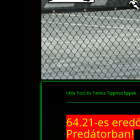
Ütős Foci és Tenisz Tippmix tippek :
64.21-es eredő
Predátorban!