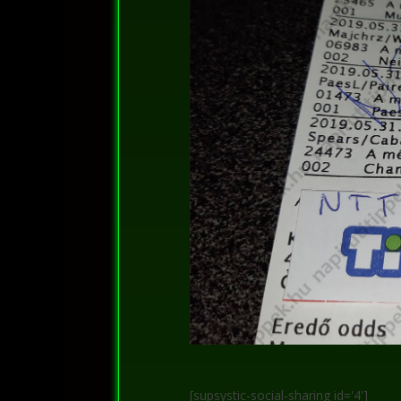
[supsystic-social-sharing id='4']