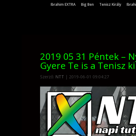
Ibrahim EXTRA
Big Ben
Tenisz Király
Ibrah
2019 05 31 Péntek – Ny
Gyere Te is a Tenisz ki
Szerző:
NTT
|
2019-06-01 09:04:27