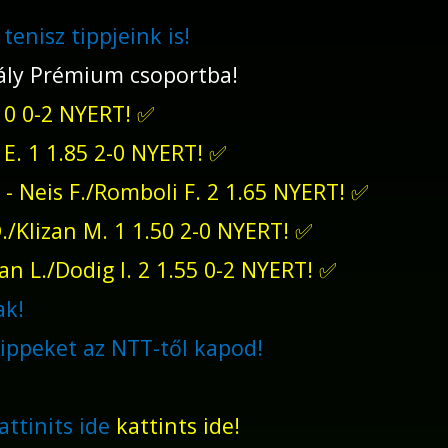
tenisz tippjeink is!
irály Prémium csoportba!
10 0-2 NYERT!
✅
 E.
1 1.85 2-0 NYERT!
✅
- Neis F./Romboli F. 2 1.65 NYERT!
✅
D./Klizan M. 1 1.50 2-0 NYERT!
✅
han L./Dodig I. 2 1.55 0-2 NYERT!
✅
ak!
ippeket az NTT-től kapod!
ttinits ide
kattints ide!