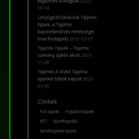
eligazodni a világban
2022-
10-14
Lenyűgöző tanácsok Tippmix
tippek, a Tippmix
kuponellenőrzés nehézségei
(mai focitippek)
2021-12-07
Tippmix Tippek – Tippmix
szelvény ajánló akció
2021-
11-29
Tippmix: A Stabil Tippmix
tippeket tőlünk kapod!
2020-
04-30
Címkék
Foci tippek
Fogadási tippek
NTT
Sportfogadás
Sportfogadás tippek