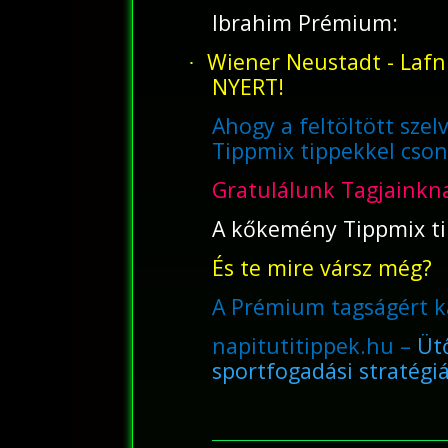
Ibrahim Prémium:
Wiener Neustadt - Lafnit
·
NYERT!
Ahogy a feltöltött sze
Tippmix tippekkel cso
Gratulálunk Tagjainkn
A kőkemény Tippmix ti
És te mire vársz még?
A Prémium tagságért ka
napitutitippek.hu –
Üt
sportfogadási stratégi