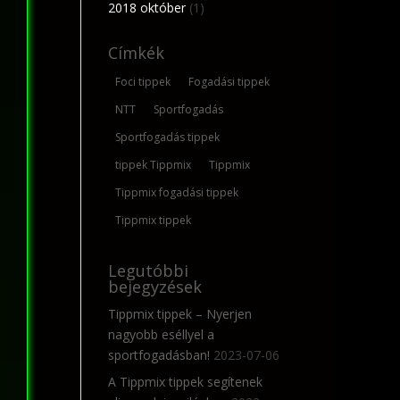
2018 október
(1)
Címkék
Foci tippek
Fogadási tippek
NTT
Sportfogadás
Sportfogadás tippek
tippek Tippmix
Tippmix
Tippmix fogadási tippek
Tippmix tippek
Legutóbbi
bejegyzések
Tippmix tippek – Nyerjen
nagyobb eséllyel a
sportfogadásban!
2023-07-06
A Tippmix tippek segítenek