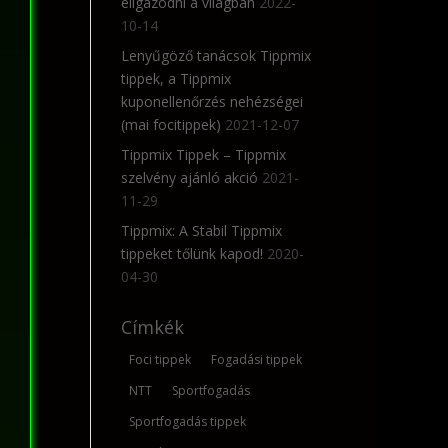
eligazodni a világban
2022-
10-14
Lenyűgöző tanácsok Tippmix
tippek, a Tippmix
kuponellenőrzés nehézségei
(mai focitippek)
2021-12-07
Tippmix Tippek – Tippmix
szelvény ajánló akció
2021-
11-29
Tippmix: A Stabil Tippmix
tippeket tőlünk kapod!
2020-
04-30
Címkék
Foci tippek
Fogadási tippek
NTT
Sportfogadás
Sportfogadás tippek