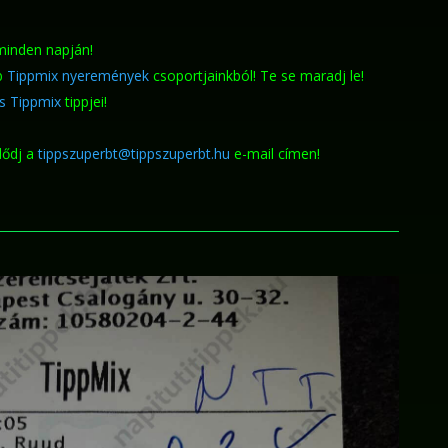
minden napján!
bb
Tippmix nyeremények
csoportjainkból! Te se maradj le!
s Tippmix
tippjei!
lődj a
tippszuperbt@tippszuperbt.hu
e-mail címen!