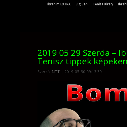
Ibrahim EXTRA
Big Ben
Tenisz Király
Ibrah
2019 05 29 Szerda – I
Tenisz tippek képeken
Szerző:
NTT
|
2019-05-30 09:13:39