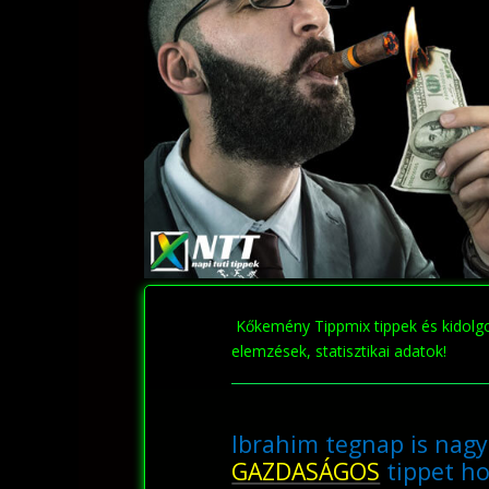
Kőkemény Tippmix tippek és kidolgo
elemzések, statisztikai adatok!
Ibrahim tegnap is nag
GAZDASÁGOS
tippet ho