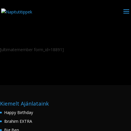
[ultimatemember form_id=18891]
Kiemelt Ajánlataink
Happy Birthday
Ibrahim EXTRA
Big Ben