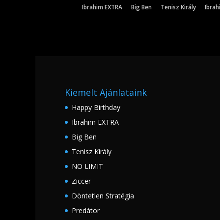
Ibrahim EXTRA
Big Ben
Tenisz Király
Ibrah
Kiemelt Ajánlataink
Happy Birthday
Ibrahim EXTRA
Big Ben
Tenisz Király
NO LIMIT
Ziccer
Döntetlen Stratégia
Predátor