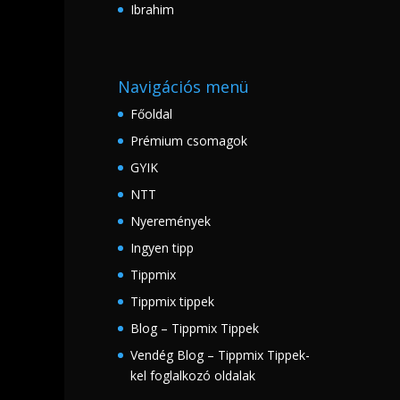
Ibrahim
Navigációs menü
Főoldal
Prémium csomagok
GYIK
NTT
Nyeremények
Ingyen tipp
Tippmix
Tippmix tippek
Blog – Tippmix Tippek
Vendég Blog – Tippmix Tippek-
kel foglalkozó oldalak