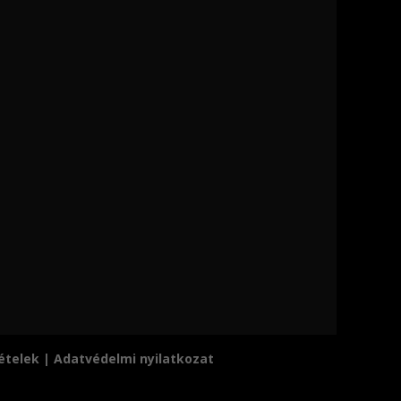
ételek
|
Adatvédelmi nyilatkozat