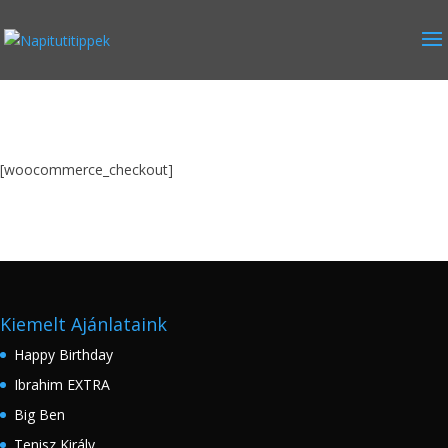
[woocommerce_checkout]
Kiemelt Ajánlataink
Happy Birthday
Ibrahim EXTRA
Big Ben
Tenisz Király