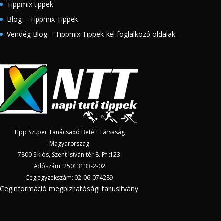
Tippmix tippek
Blog – Tippmix Tippek
Vendég Blog – Tippmix Tippek-kel foglalkozó oldalak
Tipp Szuper Tanácsadó Betéti Társaság
Magyarország
7800 Siklós, Szent István tér 8. Pf.:123
Adószám: 25013133-2-02
Cégjegyzékszám: 02-06-074289
Ceginformáció megbizhatósági tanusitvány