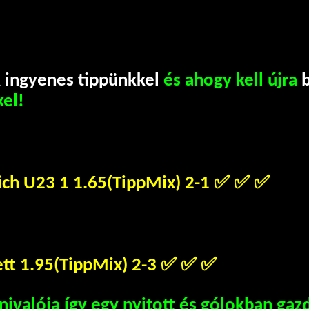
k ingyenes tippünkkel
és ahogy kell újra
kel!
ch U23 1 1.65(TippMix) 2-1
✅ ✅ ✅
elett 1.95(TippMix) 2-3
✅ ✅ ✅
nivalója így egy nyitott és gólokban gaz