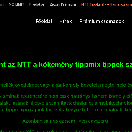
im
NO LIMIT
Predátor
Ziccer Prémium
NTT Tippkirály – Hamarosan in
Főoldal
Hírek
Prémium csomagok
t az NTT a kőkemény tippmix tippek sz
 mellékjövedelmet vagy akár komoly bevételt megterhelő és 
ünk aminek szerencsére nem csak hátránya hanem komoly el
lakulásának, illetve a számítástechnika és a mobiltechnoló
 a Tippmixpro ajánlatai ezáltal egyre többen próbálnak ke
Azonban sajnos ez nem ilyen egyszerű!