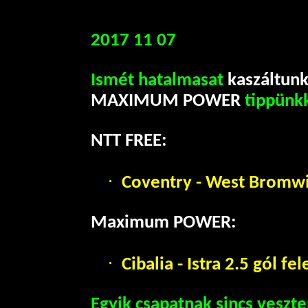
2017 11 07
Ismét hatalmasat
kaszáltun
MAXIMUM POWER
tippünk
NTT FREE:
·
Coventry - West Bromwi
Maximum POWER:
·
Cibalia - Istra 2.5 gól f
Egyik csapatnak sincs veszte