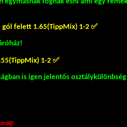
n egymásnak fognak esni ami egy remek
 gól felett 1.65(TippMix) 1-2
✅
áróház!
.55(TippMix) 1-2
✅
ágban is igen jelentős osztálykülönbség
nálj!