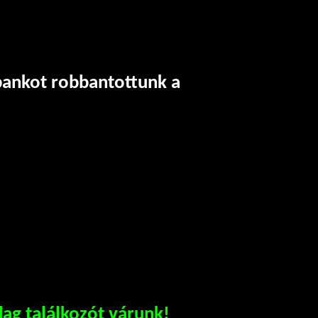
bankot robbantottunk a
dag találkozót várunk!