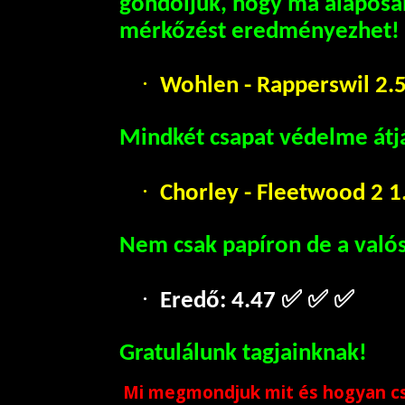
gondoljuk, hogy ma alaposa
mérkőzést eredményezhet!
·
Wohlen - Rapperswil 2.5
Mindkét csapat védelme átj
·
Chorley - Fleetwood 2 1
Nem csak papíron de a valós
·
Eredő: 4.47
✅ ✅ ✅
Gratulálunk tagjainknak!
Mi megmondjuk mit és hogyan csi