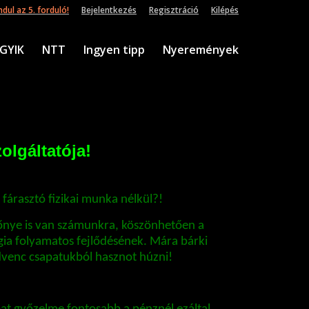
dul az 5. forduló!
Bejelentkezés
Regisztráció
Kilépés
GYIK
NTT
Ingyen tipp
Nyeremények
olgáltatója!
fárasztó fizikai munka nélkül?!
őnye is van számunkra, köszönhetően a
gia folyamatos fejlődésének. Mára bárki
dvenc csapatukból hasznot húzni!