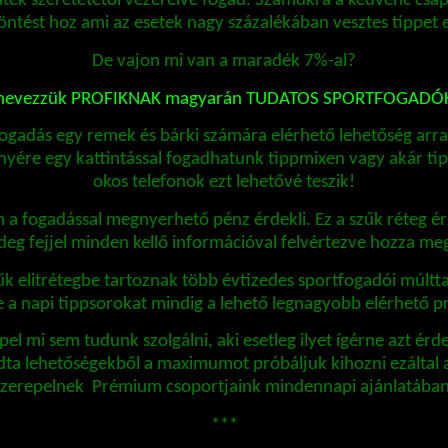
áték szeretetétől vezérelve fogad. Számukra a kedvenc csa
öntést hoz ami az esetek nagy százalékában vesztes tippe
De vajon mi van a maradék 7%-al?
 nevezzük PROFIKNAK magyarán TUDATOS SPORTFOGADÓ
gadás egy remek és bárki számára elérhető lehetőség arra,
nyére egy kattintással fogadhatunk tippmixen vagy akár tip
okos telefonok ezt lehetővé teszik!
m a fogadással megnyerhető pénz érdekli. Ez a szűk réteg é
eg fejjel minden kellő információval felvértezve hozza meg
k elitrétegbe tartoznak több évtizedes sportfogadói múlttal
ze a napi tippsorokat mindig a lehető legnagyobb elérhető pr
el mi sem tudunk szolgálni, aki esetleg ilyet ígérne azt érd
ta lehetőségekből a maximumot próbáljuk kihozni ezáltal a
szerepelnek Prémium csoportjaink mindennapi ajánlatában
***