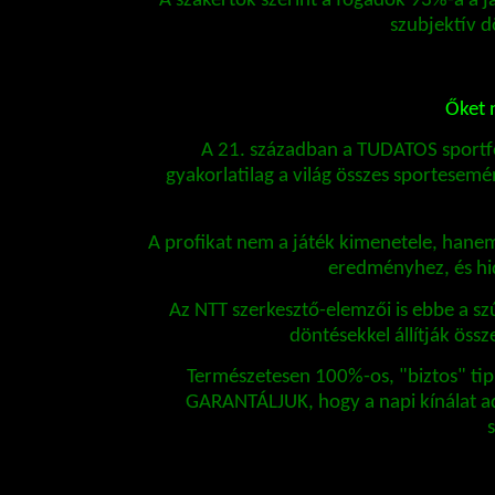
A szakértők szerint a fogadók 93%-a a j
szubjektív d
Őket
A 21. században a TUDATOS sportfo
gyakorlatilag a világ összes sportesemé
A profikat nem a játék kimenetele, hane
eredményhez, és hid
Az NTT szerkesztő-elemzői is ebbe a szű
döntésekkel állítják öss
Természetesen 100%-os, "biztos" tipp
GARANTÁLJUK, hogy a napi kínálat ad