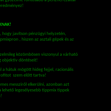
pat győzelme fontosabb a pénznél ezáltal
t eredményez!
KNAK!
 hogy javítson pénzügyi helyzetén,
pmixpron , hiszen az asztali gépek és az
rzelmileg közömbösen viszonyul a várható
 objektív döntéseit!
 a hátuk mögött hideg fejjel, racionális
ofitot szem előtt tartva!
emes messziről elkerülni, azonban azt
 lehető legesélyesebb tippmix tippek
!