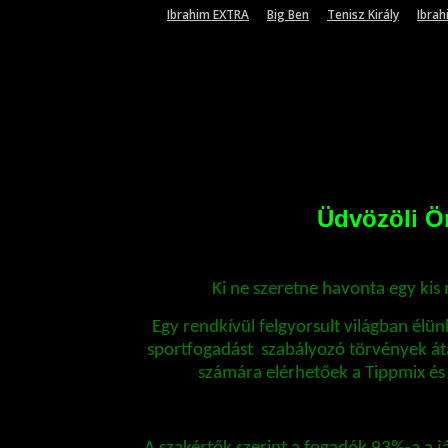
Ibrahim EXTRA
Big Ben
Tenisz Király
Ibrah
Üdvözöli Ön
Ki ne szeretne havonta egy kis
Egy rendkívül felgyorsult világban él
sportfogadást szabályozó törvények áta
számára elérhetőek a Tippmix és