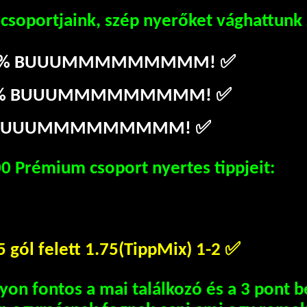
 csoportjaink, szép nyerőket vághattunk
00% BUUUMMMMMMMMM!
✅
100% BUUUMMMMMMMMM!
✅
0% BUUUMMMMMMMMM!
✅
0 Prémium csoport nyertes tippjeit:
5 gól felett 1.75(TippMix) 1-2
✅
on fontos a mai találkozó és a 3 pont b